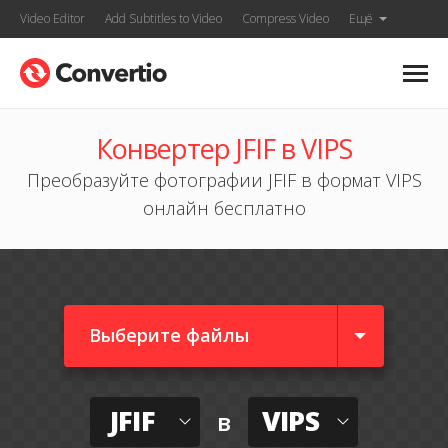
Video Editor
Add Subtitles to Video
Compress Video
Ещё
Конвертер JFIF в VIPS
Преобразуйте фотографии JFIF в формат VIPS
онлайн бесплатно
Выберите файлы
JFIF
VIPS
в