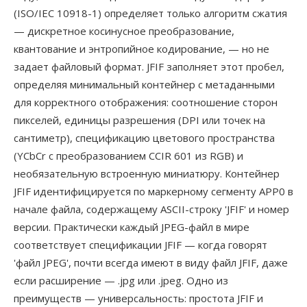
(ISO/IEC 10918-1) определяет только алгоритм сжатия
— дискретное косинусное преобразование,
квантование и энтропийное кодирование, — но не
задает файловый формат. JFIF заполняет этот пробел,
определяя минимальный контейнер с метаданными
для корректного отображения: соотношение сторон
пикселей, единицы разрешения (DPI или точек на
сантиметр), спецификацию цветового пространства
(YCbCr с преобразованием CCIR 601 из RGB) и
необязательную встроенную миниатюру. Контейнер
JFIF идентифицируется по маркерному сегменту APP0 в
начале файла, содержащему ASCII-строку 'JFIF' и номер
версии. Практически каждый JPEG-файл в мире
соответствует спецификации JFIF — когда говорят
'файл JPEG', почти всегда имеют в виду файл JFIF, даже
если расширение — .jpg или .jpeg. Одно из
преимуществ — универсальность: простота JFIF и