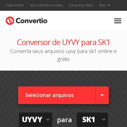
Video Editor
Add Subtitles to Video
Compress Video
Mais
Conversor de UYVY para SK1
Converta seus arquivos uyvy para sk1 online e
grátis
Selecionar arquivos
UYVY
SK1
para