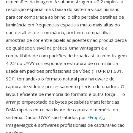
dimensões da imagem. A subamostragem 4:2:2 explora a
resolução espacial mais baixa do sistema visual humano
para cor comparada ao brilho: o olho percebe detalhes de
luminância em frequencias espaciais muito mais altas do
que detalhes de crominância, portanto compartilhar
amostras de cor entre pixels adjacentes não produz perda
de qualidade visivel na prática. Uma vantagem é a
compatibilidade com padrões de broadcast: a amostragem
4:2:2 do UYVY corresponde a estrutura de crominância
usada em padrões profissionais de vídeo (ITU-R BT.601,
SDI), tornando-o o formato natural para hardware de
captura de vídeo é processamento preciso de quadros. O
layout eficiente de memória do formato é outra força — o
arranjo empacotado de bytes possibilita transferências
DMA rápidas entre hardware de captura é memória do
sistema. Dados UYVY são tratados por
FFmpeg
,
ImageMagick é softwares profissionais de captura/edição
de vídeo.