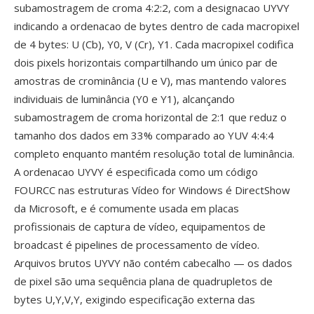
subamostragem de croma 4:2:2, com a designacao UYVY
indicando a ordenacao de bytes dentro de cada macropixel
de 4 bytes: U (Cb), Y0, V (Cr), Y1. Cada macropixel codifica
dois pixels horizontais compartilhando um único par de
amostras de crominância (U e V), mas mantendo valores
individuais de luminância (Y0 e Y1), alcançando
subamostragem de croma horizontal de 2:1 que reduz o
tamanho dos dados em 33% comparado ao YUV 4:4:4
completo enquanto mantém resolução total de luminância.
A ordenacao UYVY é especificada como um código
FOURCC nas estruturas Vídeo for Windows é DirectShow
da Microsoft, e é comumente usada em placas
profissionais de captura de vídeo, equipamentos de
broadcast é pipelines de processamento de vídeo.
Arquivos brutos UYVY não contém cabecalho — os dados
de pixel são uma sequência plana de quadrupletos de
bytes U,Y,V,Y, exigindo especificação externa das