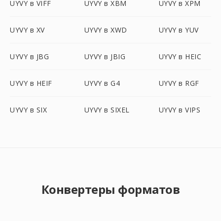
UYVY в VIFF
UYVY в XBM
UYVY в XPM
UYVY в XV
UYVY в XWD
UYVY в YUV
UYVY в JBG
UYVY в JBIG
UYVY в HEIC
UYVY в HEIF
UYVY в G4
UYVY в RGF
UYVY в SIX
UYVY в SIXEL
UYVY в VIPS
Конвертеры форматов