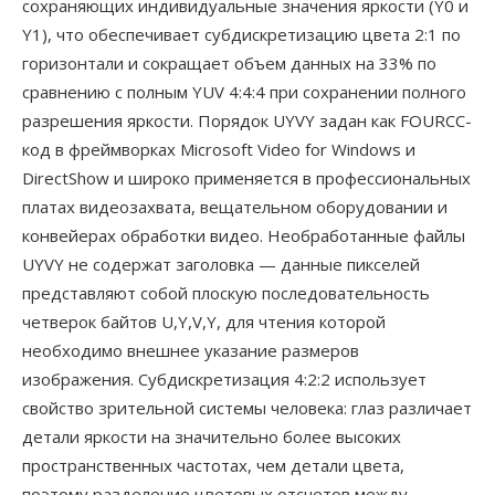
сохраняющих индивидуальные значения яркости (Y0 и
Y1), что обеспечивает субдискретизацию цвета 2:1 по
горизонтали и сокращает объем данных на 33% по
сравнению с полным YUV 4:4:4 при сохранении полного
разрешения яркости. Порядок UYVY задан как FOURCC-
код в фреймворках Microsoft Video for Windows и
DirectShow и широко применяется в профессиональных
платах видеозахвата, вещательном оборудовании и
конвейерах обработки видео. Необработанные файлы
UYVY не содержат заголовка — данные пикселей
представляют собой плоскую последовательность
четверок байтов U,Y,V,Y, для чтения которой
необходимо внешнее указание размеров
изображения. Субдискретизация 4:2:2 использует
свойство зрительной системы человека: глаз различает
детали яркости на значительно более высоких
пространственных частотах, чем детали цвета,
поэтому разделение цветовых отсчетов между