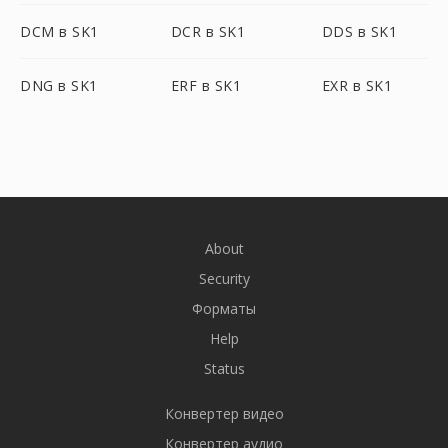
DCM в SK1
DCR в SK1
DDS в SK1
DNG в SK1
ERF в SK1
EXR в SK1
About
Security
Форматы
Help
Status
Конвертер видео
Конвертер аудио