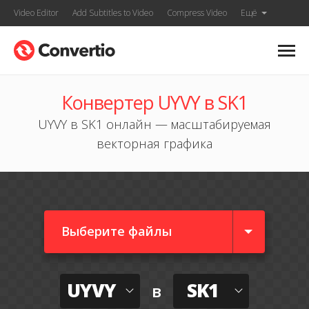
Video Editor
Add Subtitles to Video
Compress Video
Ещё
Конвертер UYVY в SK1
UYVY в SK1 онлайн — масштабируемая
векторная графика
Выберите файлы
UYVY
SK1
в