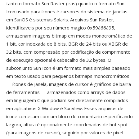
tanto o formato Sun Raster (.ras) quanto o formato Sun
Icon usado para ícones é cursores do sistema de janelas
em SunOS é sistemas Solaris. Arquivos Sun Raster,
identificaveis por seu número magico 0x59à66à95,
armazenam imagens bitmap em modos monocromático de
1 bit, cor indexada de 8 bits, BGR de 24 bits ou XBGR de
32 bits, com compressão por codificação de comprimento
de execução opcional é cabecalho de 32 bytes. O
subconjunto Sun Icon é um formato mais simples baseado
em texto usado para pequenos bitmaps monocromáticos
— ícones de janela, imagens de cursor é gráficos de barra
de ferramentas — armazenados como arrays de dados
em linguagem C que podiam ser diretamente compilados
em aplicativos X Window é SunView. Esses arquivos de
ícone comecam com um bloco de comentario especificando
largura, altura é opcionalmente coordenadas de hot spot
(para imagens de cursor), seguido por valores de pixel