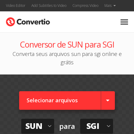
Video Editor
Add Subtitles to Video
Compress Video
Mais
Conversor de SUN para SGI
Converta seus arquivos sun para sgi online e
grátis
Selecionar arquivos
SUN
SGI
para