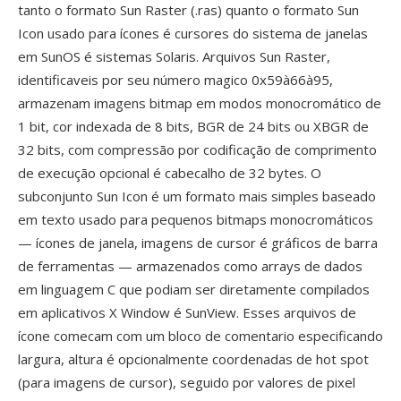
tanto o formato Sun Raster (.ras) quanto o formato Sun
Icon usado para ícones é cursores do sistema de janelas
em SunOS é sistemas Solaris. Arquivos Sun Raster,
identificaveis por seu número magico 0x59à66à95,
armazenam imagens bitmap em modos monocromático de
1 bit, cor indexada de 8 bits, BGR de 24 bits ou XBGR de
32 bits, com compressão por codificação de comprimento
de execução opcional é cabecalho de 32 bytes. O
subconjunto Sun Icon é um formato mais simples baseado
em texto usado para pequenos bitmaps monocromáticos
— ícones de janela, imagens de cursor é gráficos de barra
de ferramentas — armazenados como arrays de dados
em linguagem C que podiam ser diretamente compilados
em aplicativos X Window é SunView. Esses arquivos de
ícone comecam com um bloco de comentario especificando
largura, altura é opcionalmente coordenadas de hot spot
(para imagens de cursor), seguido por valores de pixel