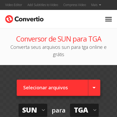
Video Editor
Add Subtitles to Video
Compress Video
Mais
Conversor de SUN para TGA
Converta seus arquivos sun para tga online e
grátis
Selecionar arquivos
SUN
TGA
para