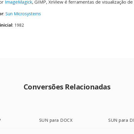
or
ImageMagick
, GIMP, XnView é ferramentas de visualização de
or
:
Sun Microsystems
nicial
: 1982
Conversões Relacionadas
P
SUN para DOCX
SUN para D