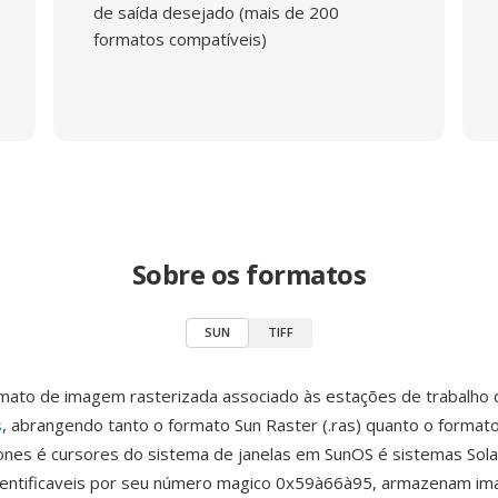
de saída desejado (mais de 200
formatos compatíveis)
Sobre os formatos
SUN
TIFF
mato de imagem rasterizada associado às estações de trabalho
s
, abrangendo tanto o formato Sun Raster (.ras) quanto o formato
ones é cursores do sistema de janelas em SunOS é sistemas Solar
identificaveis por seu número magico 0x59à66à95, armazenam i