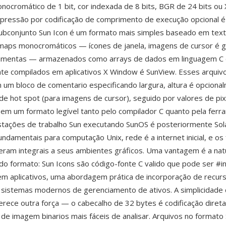
cromático de 1 bit, cor indexada de 8 bits, BGR de 24 bits o
pressão por codificação de comprimento de execução opcional é
ubconjunto Sun Icon é um formato mais simples baseado em tex
maps monocromáticos — ícones de janela, imagens de cursor é g
ramentas — armazenados como arrays de dados em linguagem C
te compilados em aplicativos X Window é SunView. Esses arquiv
m bloco de comentario especificando largura, altura é opciona
e hot spot (para imagens de cursor), seguido por valores de pix
em um formato legível tanto pelo compilador C quanto pela ferr
estações de trabalho Sun executando SunOS é posteriormente Sol
undamentais para computação Unix, rede é a internet inicial, e o
ram integrais a seus ambientes gráficos. Uma vantagem é a nat
 do formato: Sun Icons são código-fonte C valido que pode ser #in
m aplicativos, uma abordagem prática de incorporação de recur
sistemas modernos de gerenciamento de ativos. A simplicidade 
erece outra força — o cabecalho de 32 bytes é codificação diret
de imagem binarios mais fáceis de analisar. Arquivos no format