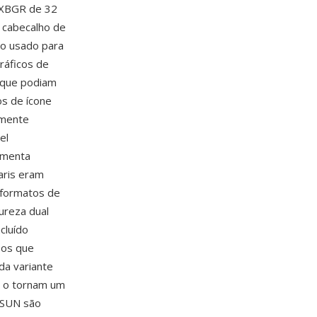
u XBGR de 32
 cabecalho de
to usado para
ráficos de
 que podiam
os de ícone
lmente
el
amenta
aris eram
s formatos de
ureza dual
cluído
sos que
da variante
a o tornam um
o SUN são