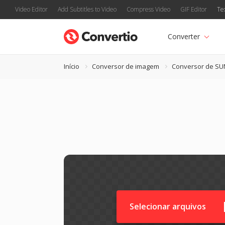
Video Editor
Add Subtitles to Video
Compress Video
GIF Editor
Te
Converter
Início
Conversor de imagem
Conversor de SU
Selecionar arquivos