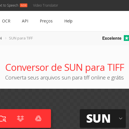
xt to Speech
Video Translator
OCR
API
Preços
Help
Excelente
N
SUN para TIFF
Conversor de SUN para TIFF
Converta seus arquivos sun para tiff online e grátis
SUN