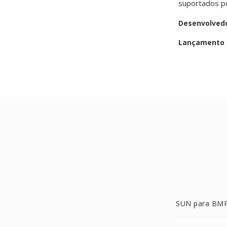
suportados p
Desenvolved
Lançamento i
SUN para BM