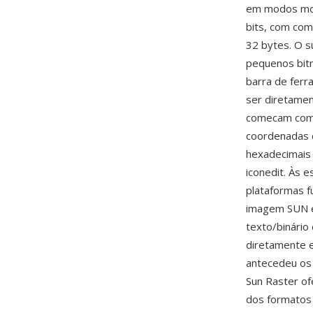
em modos mono
bits, com com
32 bytes. O s
pequenos bit
barra de fer
ser diretamen
comecam com u
coordenadas d
hexadecimais 
iconedit. Às 
plataformas f
imagem SUN e
texto/binário
diretamente e
antecedeu os 
Sun Raster of
dos formatos 