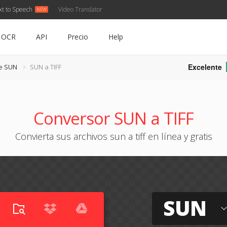
xt to Speech
Video Translator
OCR
API
Precio
Help
Excelente
de SUN
SUN a TIFF
Conversor SUN a TIFF
Convierta sus archivos sun a tiff en línea y gratis
SUN