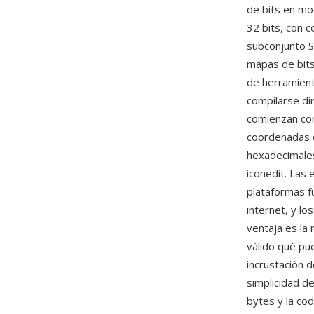
de bits en mo
32 bits, con 
subconjunto S
mapas de bit
de herramien
compilarse di
comienzan con
coordenadas d
hexadecimales
iconedit. Las
plataformas f
internet, y l
ventaja es la 
válido qué pu
incrustación 
simplicidad d
bytes y la cod