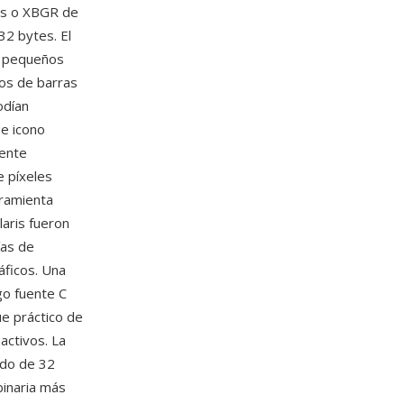
ts o XBGR de
32 bytes. El
a pequeños
os de barras
odían
e icono
mente
e píxeles
rramienta
aris fueron
ías de
áficos. Una
go fuente C
ue práctico de
activos. La
ado de 32
binaria más