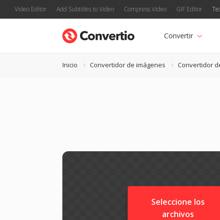
Video Editor
Add Subtitles to Video
Compress Video
GIF Editor
Te
Convertir
Inicio
Convertidor de imágenes
Convertidor 
Seleccione los
archivos