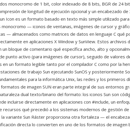
dos monocromo de 1 bit, color indexado de 8 bits, BGR de 24 bi
compresión de longitud de ejecución opcional y un encabezado de 
un Icon es un formato basado en texto más simple utilizado par
s monocromo — iconos de ventanas, imágenes de cursor y gráfic
tas — almacenados como matrices de datos en lenguaje C qué p
rectamente en aplicaciones X Window y SunView. Estos archivos d
 un bloque de comentario qué específica ancho, alto y opcional
e punto activo (para imágenes de cursor), seguido de valores d
 en un formato legible tanto por el compilador C como por la he
 estaciones de trabajo Sun ejecutando SunOS y posteriormente Sol
undamentales para la informática Unix, las redes y los primeros d
os formatos de imagen SUN eran parte integral de sus entornos gr
naturaleza dual texto/binario del formato: los iconos Sun son códi
ede incluirse directamente en aplicaciones con #include, un enfoq
de recursos qué precedió a los sistemas modernos de gestión de 
e la variante Sun Ráster proporciona otra fortaleza — el encabez
ificación directa lo convierten en uno de los formatos de imagen 