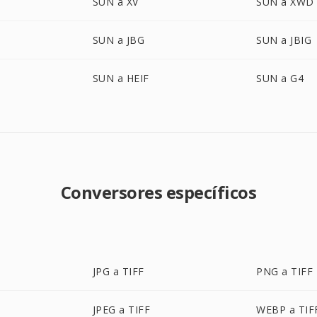
SUN a XV
SUN a XWD
SUN a JBG
SUN a JBIG
SUN a HEIF
SUN a G4
Conversores específicos
JPG a TIFF
PNG a TIFF
JPEG a TIFF
WEBP a TIF