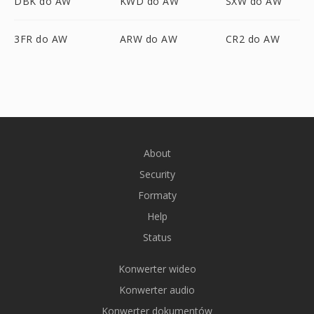
DBK do AW
KWD do AW
SXW do AW
3FR do AW
ARW do AW
CR2 do AW
About
Security
Formaty
Help
Status
Konwerter wideo
Konwerter audio
Konwerter dokumentów