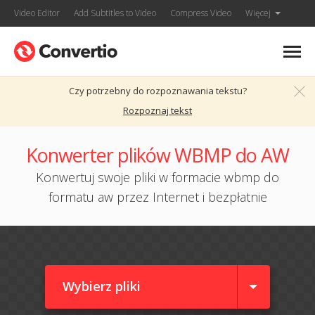
Video Editor
Add Subtitles to Video
Compress Video
Więcej
Czy potrzebny do rozpoznawania tekstu?
Rozpoznaj tekst
Konwerter plików WBMP do AW
Konwertuj swoje pliki w formacie wbmp do
formatu aw przez Internet i bezpłatnie
Wybierz pliki