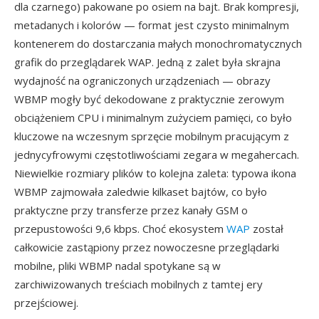
dla czarnego) pakowane po osiem na bajt. Brak kompresji,
metadanych i kolorów — format jest czysto minimalnym
kontenerem do dostarczania małych monochromatycznych
grafik do przeglądarek WAP. Jedną z zalet była skrajna
wydajność na ograniczonych urządzeniach — obrazy
WBMP mogły być dekodowane z praktycznie zerowym
obciążeniem CPU i minimalnym zużyciem pamięci, co było
kluczowe na wczesnym sprzęcie mobilnym pracującym z
jednycyfrowymi częstotliwościami zegara w megahercach.
Niewielkie rozmiary plików to kolejna zaleta: typowa ikona
WBMP zajmowała zaledwie kilkaset bajtów, co było
praktyczne przy transferze przez kanały GSM o
przepustowości 9,6 kbps. Choć ekosystem
WAP
został
całkowicie zastąpiony przez nowoczesne przeglądarki
mobilne, pliki WBMP nadal spotykane są w
zarchiwizowanych treściach mobilnych z tamtej ery
przejściowej.