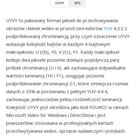
UYVY
XPS
UYVY to pakowany format pikseli do przechowywania
obrazów i klatek wideo w przestrzeni kolorów
YUV
4:2:2 z
podpróbkowaną chrominancją, przy czym oznaczenie UYVY
wskazuje kolejność bajtów w każdym 4-bajtowym
makropikselu: U (Cb), Y0, V (Cr), Y1. Każdy makropiksel
koduje dwa piksele poziome dzielące pojedynczą parę
próbek chrominancji (U i V), ale zachowujące indywidualne
wartości luminancji (Y0 i Y1), osiągając poziome
podpróbkowanie chrominancji 2:1, które zmniejsza rozmiar
danych o 33% w porównaniu z pełnym YUV 4:4:4,
zachowując jednocześnie pełną rozdzielczość luminancji.
Kolejność UYVY jest określona jako kod FOURCC w ramach
Microsoft Video for Windows i DirectShow i jest
powszechnie stosowana w profesjonalnych kartach
przechwytywania wideo, sprzęcie nadawczym i potokach