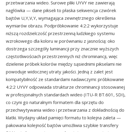
przetwarzania wideo. Surowe pliki UYVY nie zawierają
nagłówka — dane pikseli to płaska sekwencja czwórek
bajtów U,Y,V,Y, wymagająca zewnętrznego określenia
wymiarów obrazu. Podpróbkowanie 4:2:2 wykorzystuje
niższą rozdzielczość przestrzenną ludzkiego systemu
wzrokowego dla koloru w porównaniu z jasnością: oko
dostrzega szczegóły luminancji przy znacznie wyższych
częstotliwościach przestrzennych niż chrominancji, więc
dzielenie próbek kolorów między sąsiednimi pikselami nie
powoduje widocznej utraty jakości. Jedną z zalet jest
kompatybilność ze standardami nadawczymi: próbkowanie
4:2:2 UYVY odpowiada strukturze chrominancji stosowanej
w profesjonalnych standardach wideo (ITU-R BT.601, SDI),
co czyni go naturalnym formatem dla sprzętu do
przechwytywania wideo i przetwarzania z dokładnością do
klatki. Wydajny układ pamięci formatu to kolejna zaleta —
pakowana kolejność bajtów umożliwia szybkie transfery