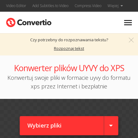
Video Editor
Add Subtitles to Video
Compress Video
Więcej
Czy potrzebny do rozpoznawania tekstu?
Rozpoznaj tekst
Konwerter plików UYVY do XPS
Konwertuj swoje pliki w formacie uyvy do formatu
xps przez Internet i bezpłatnie
Wybierz pliki