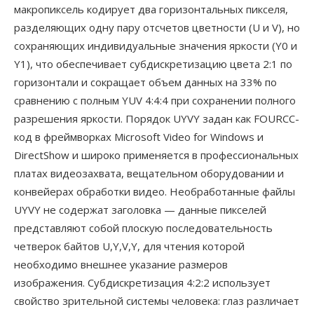
макропиксель кодирует два горизонтальных пикселя,
разделяющих одну пару отсчетов цветности (U и V), но
сохраняющих индивидуальные значения яркости (Y0 и
Y1), что обеспечивает субдискретизацию цвета 2:1 по
горизонтали и сокращает объем данных на 33% по
сравнению с полным YUV 4:4:4 при сохранении полного
разрешения яркости. Порядок UYVY задан как FOURCC-
код в фреймворках Microsoft Video for Windows и
DirectShow и широко применяется в профессиональных
платах видеозахвата, вещательном оборудовании и
конвейерах обработки видео. Необработанные файлы
UYVY не содержат заголовка — данные пикселей
представляют собой плоскую последовательность
четверок байтов U,Y,V,Y, для чтения которой
необходимо внешнее указание размеров
изображения. Субдискретизация 4:2:2 использует
свойство зрительной системы человека: глаз различает