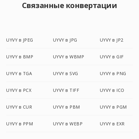
Связанные конвертации
UYVY в JPEG
UYVY в JPG
UYVY в JP2
UYVY в BMP
UYVY в WBMP
UYVY в GIF
UYVY в TGA
UYVY в SVG
UYVY в PNG
UYVY в PCX
UYVY в TIFF
UYVY в ICO
UYVY в CUR
UYVY в PBM
UYVY в PGM
UYVY в PPM
UYVY в WEBP
UYVY в EXR