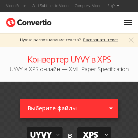
Video Editor
Add Subtitles to Video
Compress Video
Ещё
Нужно распознавание текста?
Распознать текст
Конвертер UYVY в XPS
UYVY в XPS онлайн — XML Paper Specification
Выберите файлы
UYVY
XPS
в