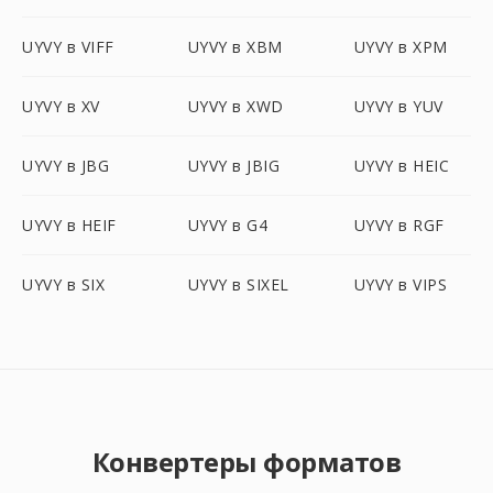
UYVY в VIFF
UYVY в XBM
UYVY в XPM
UYVY в XV
UYVY в XWD
UYVY в YUV
UYVY в JBG
UYVY в JBIG
UYVY в HEIC
UYVY в HEIF
UYVY в G4
UYVY в RGF
UYVY в SIX
UYVY в SIXEL
UYVY в VIPS
Конвертеры форматов