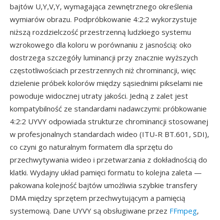
bajtów U,Y,V,Y, wymagająca zewnętrznego określenia
wymiarów obrazu. Podpróbkowanie 4:2:2 wykorzystuje
niższą rozdzielczość przestrzenną ludzkiego systemu
wzrokowego dla koloru w porównaniu z jasnością: oko
dostrzega szczegóły luminancji przy znacznie wyższych
częstotliwościach przestrzennych niż chrominancji, więc
dzielenie próbek kolorów między sąsiednimi pikselami nie
powoduje widocznej utraty jakości. Jedną z zalet jest
kompatybilność ze standardami nadawczymi: próbkowanie
4:2:2 UYVY odpowiada strukturze chrominancji stosowanej
w profesjonalnych standardach wideo (ITU-R BT.601, SDI),
co czyni go naturalnym formatem dla sprzętu do
przechwytywania wideo i przetwarzania z dokładnością do
klatki. Wydajny układ pamięci formatu to kolejna zaleta —
pakowana kolejność bajtów umożliwia szybkie transfery
DMA między sprzętem przechwytującym a pamięcią
systemową. Dane UYVY są obsługiwane przez
FFmpeg
,