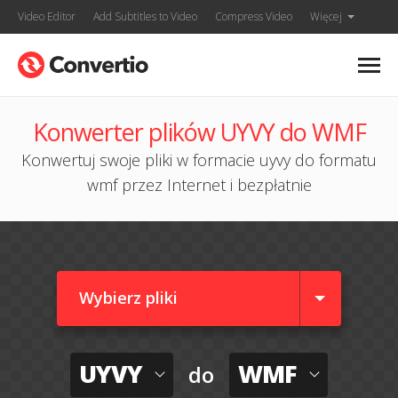
Video Editor
Add Subtitles to Video
Compress Video
Więcej
Konwerter plików UYVY do WMF
Konwertuj swoje pliki w formacie uyvy do formatu
wmf przez Internet i bezpłatnie
Wybierz pliki
UYVY
WMF
do