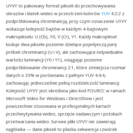
UYVY to pakowany format pikseli do przechowywania
obrazów i klatek wideo w przestrzeni kolorów
YUV
4:2:2 z
podpróbkowaną chrominancją, przy czym oznaczenie UYVY
wskazuje kolejność bajtów w każdym 4-bajtowym
makropikselu: U (Cb), Y0, V (Cr), Y1. Każdy makropiksel
koduje dwa piksele poziome dzielące pojedynczą parę
próbek chrominancji (U i V), ale zachowujące indywidualne
wartości luminancji (Y0 i Y1), osiągając poziome
podpróbkowanie chrominancji 2:1, które zmniejsza rozmiar
danych o 33% w porównaniu z pełnym YUV 4:4:4,
zachowując jednocześnie pełną rozdzielczość luminancji.
Kolejność UYVY jest określona jako kod FOURCC w ramach
Microsoft Video for Windows i DirectShow i jest
powszechnie stosowana w profesjonalnych kartach
przechwytywania wideo, sprzęcie nadawczym i potokach
przetwarzania wideo. Surowe pliki UYVY nie zawierają
nagłówka — dane pikseli to płaska sekwencja czwórek