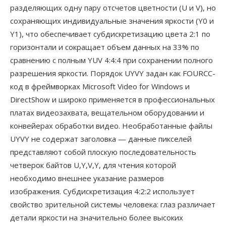
разделяющих одну пару отсчетов цветности (U и V), но
сохраняющих индивидуальные значения яркости (Y0 и
Y1), что обеспечивает субдискретизацию цвета 2:1 по
горизонтали и сокращает объем данных на 33% по
сравнению с полным YUV 4:4:4 при сохранении полного
разрешения яркости. Порядок UYVY задан как FOURCC-
код в фреймворках Microsoft Video for Windows и
DirectShow и широко применяется в профессиональных
платах видеозахвата, вещательном оборудовании и
конвейерах обработки видео. Необработанные файлы
UYVY не содержат заголовка — данные пикселей
представляют собой плоскую последовательность
четверок байтов U,Y,V,Y, для чтения которой
необходимо внешнее указание размеров
изображения. Субдискретизация 4:2:2 использует
свойство зрительной системы человека: глаз различает
детали яркости на значительно более высоких