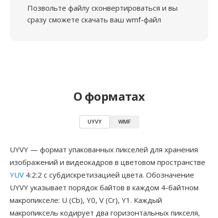
Позвольте файлу сконвертироваться и вы
сразу сможете скачать ваш wmf-файл
О форматах
UYVY
WMF
UYVY — формат упакованных пикселей для хранения
изображений и видеокадров в цветовом пространстве
YUV
4:2:2 с субдискретизацией цвета. Обозначение
UYVY указывает порядок байтов в каждом 4-байтном
макропикселе: U (Cb), Y0, V (Cr), Y1. Каждый
макропиксель кодирует два горизонтальных пикселя,