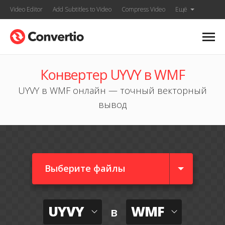
Video Editor
Add Subtitles to Video
Compress Video
Ещё
Конвертер UYVY в WMF
UYVY в WMF онлайн — точный векторный
вывод
Выберите файлы
UYVY
WMF
в