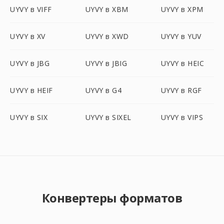
UYVY в VIFF
UYVY в XBM
UYVY в XPM
UYVY в XV
UYVY в XWD
UYVY в YUV
UYVY в JBG
UYVY в JBIG
UYVY в HEIC
UYVY в HEIF
UYVY в G4
UYVY в RGF
UYVY в SIX
UYVY в SIXEL
UYVY в VIPS
Конвертеры форматов