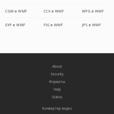
CGM в WMF
CCX в WMF
WPG в WMF
EXP в WMF
FIG в WMF
JPS в WMF
About
Security
Форматы
Help
Status
Конвертер видео