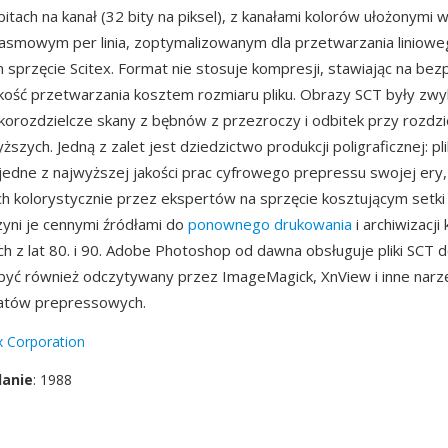
itach na kanał (32 bity na piksel), z kanałami kolorów ułożonymi 
asmowym per linia, zoptymalizowanym dla przetwarzania liniowe
przęcie Scitex. Format nie stosuje kompresji, stawiając na bez
kość przetwarzania kosztem rozmiaru pliku. Obrazy SCT były zwy
rozdzielcze skany z bębnów z przezroczy i odbitek przy rozdzi
ższych. Jedną z zalet jest dziedzictwo produkcji poligraficznej: pl
jedne z najwyższej jakości prac cyfrowego prepressu swojej ery
h kolorystycznie przez ekspertów na sprzęcie kosztującym setki 
zyni je cennymi źródłami do
ponownego drukowania
i archiwizacj
h z lat 80. i 90. Adobe Photoshop od dawna obsługuje pliki SCT d
yć również odczytywany przez ImageMagick, XnView i inne narzę
atów prepressowych.
x Corporation
danie
: 1988