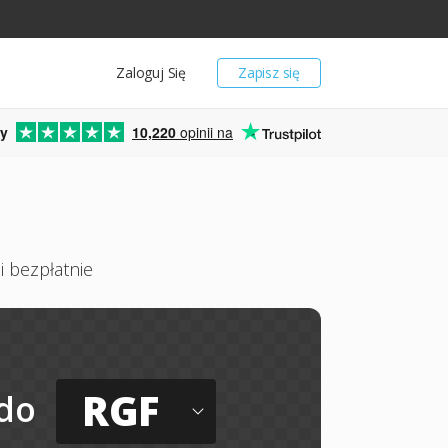
Zaloguj Się
Zapisz się
y
10,220
opinii na
i bezpłatnie
RGF
do