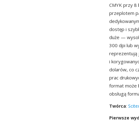
CMYK przy 8 b
przeplotem p
dedykowanym s
dostęp i szyb
duże — wysoko
300 dpi lub wy
reprezentują 
i korygowanyc
dolarów, co c
prac drukowyc
format może b
obsługą form
Twórca
:
Scite
Pierwsze wy