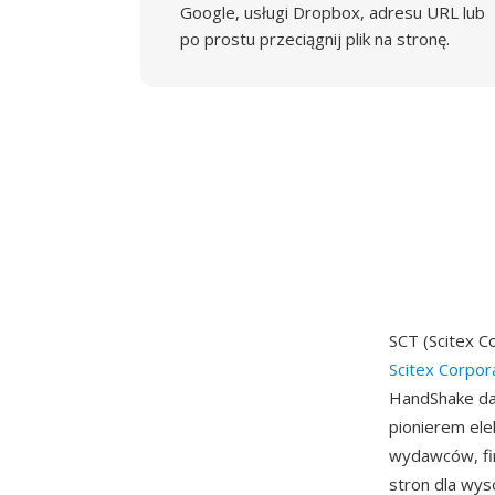
Google, usługi Dropbox, adresu URL lub
po prostu przeciągnij plik na stronę.
SCT (Scitex C
Scitex Corpor
HandShake dat
pionierem el
wydawców, fir
stron dla wys