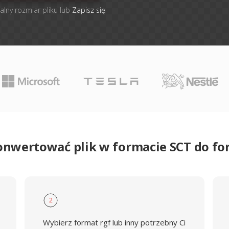
alny rozmiar pliku lub
Zapisz się
onwertować plik w formacie SCT do f
2
Wybierz format rgf lub inny potrzebny Ci