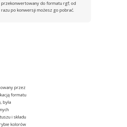
przekonwertowany do formatu rgf; od
razu po konwersji możesz go pobrać.
acowany przez
ikacją formatu
, była
wnych
uszu i składu
trybie kolorów