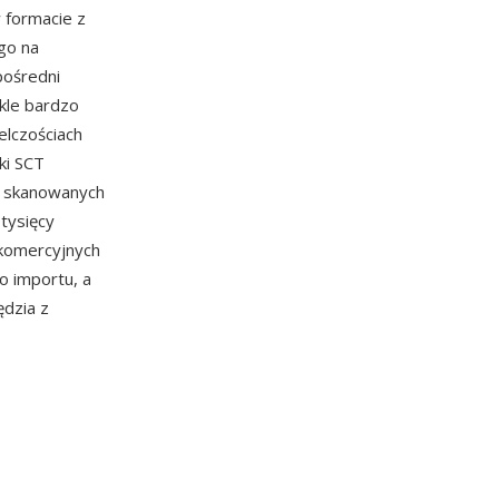
w formacie z
go na
pośredni
kle bardzo
elczościach
iki SCT
, skanowanych
tysięcy
i komercyjnych
o importu, a
dzia z