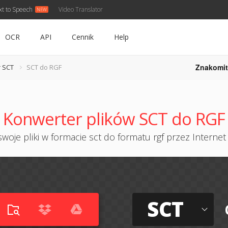
xt to Speech
Video Translator
OCR
API
Cennik
Help
Znakomit
 SCT
SCT do RGF
Konwerter plików SCT do RGF
woje pliki w formacie sct do formatu rgf przez Internet 
SCT