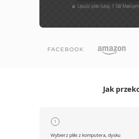
Upuść pliki tutaj. 1 GB Maksym
Jak przek
1
Wybierz pliki z komputera, dysku