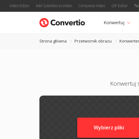
Video Editor
Add Subtitles to Video
Compress Video
GIF Editor
Te
Konwertuj
Strona główna
Przetwornik obrazu
Konwerter
Konwertuj s
Wybierz pliki