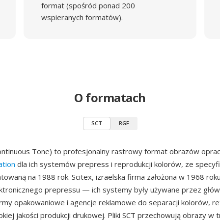
format (spośród ponad 200
wspieranych formatów).
O formatach
SCT
RGF
ontinuous Tone) to profesjonalny rastrowy format obrazów opr
ation
dla ich systemów prepress i reprodukcji kolorów, ze specyf
owaną na 1988 rok. Scitex, izraelska firma założona w 1968 roku
ektronicznego prepressu — ich systemy były używane przez głó
my opakowaniowe i agencje reklamowe do separacji kolorów, ret
okiej jakości produkcji drukowej. Pliki SCT przechowują obrazy w 