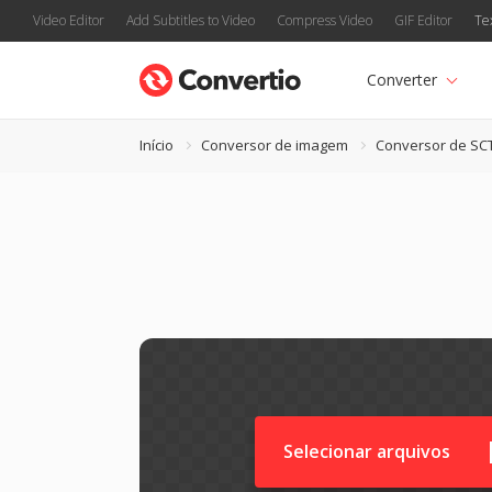
Video Editor
Add Subtitles to Video
Compress Video
GIF Editor
Te
Converter
Início
Conversor de imagem
Conversor de SC
Selecionar arquivos