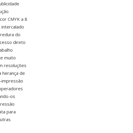
blicidade
ução
 cor CMYK a 8
 intercalado
rredura do
acesso direto
abalho
te muito
em resoluções
a herança de
é-impressão
r operadores
nando-os
pressão
ata para
utras