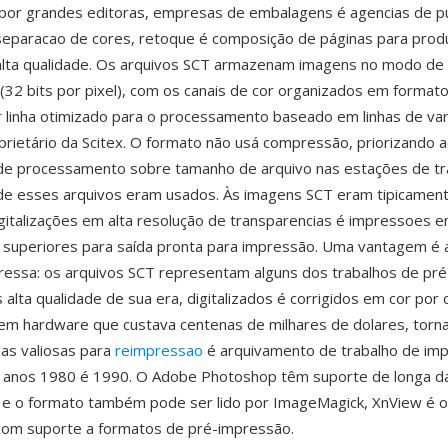
por grandes editoras, empresas de embalagens é agencias de pu
 separacao de cores, retoque é composição de páginas para prod
alta qualidade. Os arquivos SCT armazenam imagens no modo de
l (32 bits por pixel), com os canais de cor organizados em formato
 linha otimizado para o processamento baseado em linhas de va
rietário da Scitex. O formato não usá compressão, priorizando 
 de processamento sobre tamanho de arquivo nas estações de tr
de esses arquivos eram usados. Às imagens SCT eram tipicamen
italizações em alta resolução de transparencias é impressoes 
 superiores para saída pronta para impressão. Uma vantagem é 
ressa: os arquivos SCT representam alguns dos trabalhos de pr
s alta qualidade de sua era, digitalizados é corrigidos em cor po
 em hardware que custava centenas de milhares de dolares, tor
ias valiosas para
reimpressao
é arquivamento de trabalho de im
s anos 1980 é 1990. O Adobe Photoshop têm suporte de longa d
 e o formato também pode ser lido por ImageMagick, XnView é o
com suporte a formatos de pré-impressão.