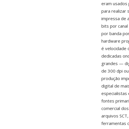
eram usados 
para realizar
impressa de 
bits por cana
por banda por
hardware prop
é velocidade
dedicadas on
grandes — dig
de 300 dpi ou
produção imp
digital de mai
especialistas
fontes primar
comercial do
arquivos SCT,
ferramentas 