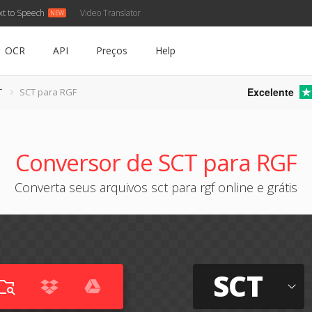
xt to Speech
Video Translator
OCR
API
Preços
Help
Excelente
T
SCT para RGF
Conversor de SCT para RGF
Converta seus arquivos sct para rgf online e grátis
SCT