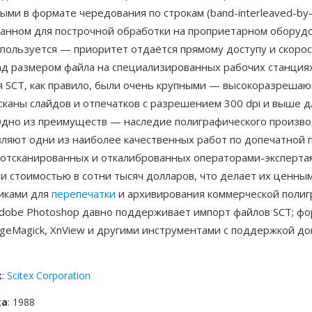
ми в формате чередования по строкам (band-interleaved-by-l
анном для построчной обработки на проприетарном оборудов
спользуется — приоритет отдаётся прямому доступу и скоро
ад размером файла на специализированных рабочих станциях
 SCT, как правило, были очень крупными — высокоразреша
каны слайдов и отпечатков с разрешением 300 dpi и выше д
Одно из преимуществ — наследие полиграфического произво
вляют одни из наиболее качественных работ по допечатной 
, отсканированных и откалиброванных операторами-эксперта
и стоимостью в сотни тысяч долларов, что делает их ценны
иками для
перепечатки
и архивирования коммерческой полиг
Adobe Photoshop давно поддерживает импорт файлов SCT; фо
ageMagick, XnView и другими инструментами с поддержкой д
к
:
Scitex Corporation
ка
: 1988