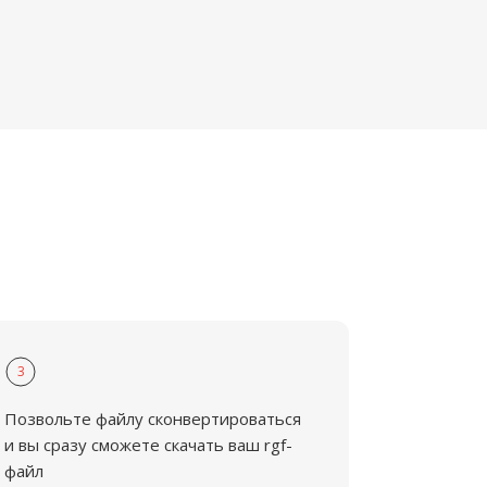
3
Позвольте файлу сконвертироваться
и вы сразу сможете скачать ваш rgf-
файл