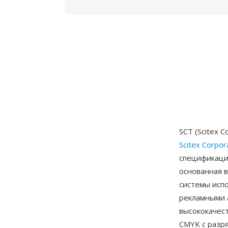
SCT (Scitex 
Scitex Corpor
спецификация
основанная в
системы исп
рекламными 
высококачес
CMYK с разря