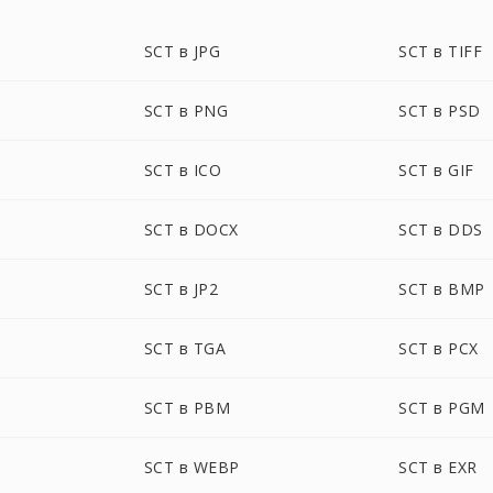
SCT в JPG
SCT в TIFF
SCT в PNG
SCT в PSD
SCT в ICO
SCT в GIF
SCT в DOCX
SCT в DDS
SCT в JP2
SCT в BMP
SCT в TGA
SCT в PCX
SCT в PBM
SCT в PGM
SCT в WEBP
SCT в EXR