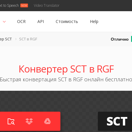
xt to Speech
Video Translator
ь
OCR
API
Стоимость
Help
Отлично
ер SCT
SCT в RGF
Конвертер SCT в RGF
Быстрая конвертация SCT в RGF онлайн бесплатн
SCT