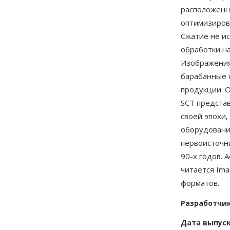
расположенны
оптимизиров
Сжатие не и
обработки н
Изображения
барабанные с
продукции. 
SCT предста
своей эпохи
оборудовани
первоисточн
90-х годов. 
читается Im
форматов.
Разработчи
Дата выпус