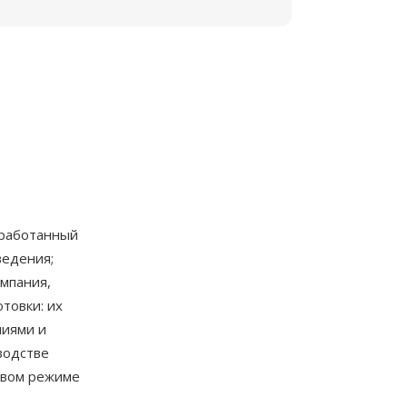
зработанный
ведения;
омпания,
товки: их
ниями и
водстве
овом режиме