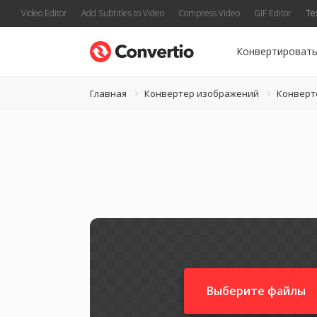
Video Editor
Add Subtitles to Video
Compress Video
GIF Editor
Te
Конвертироват
Главная
Конвертер изображений
Конверт
Выберите файлы