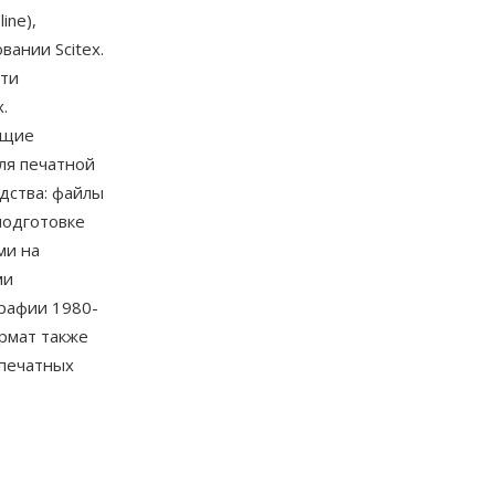
ine),
ании Scitex.
сти
.
ющие
ля печатной
дства: файлы
подготовке
ми на
ми
рафии 1980-
рмат также
опечатных