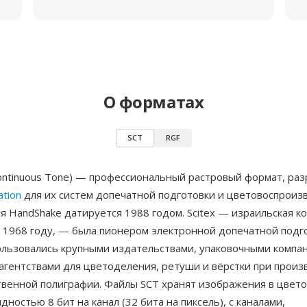
О форматах
SCT
RGF
Continuous Tone) — профессиональный растровый формат, ра
ation
для их систем допечатной подготовки и цветовоспроиз
 HandShake датируется 1988 годом. Scitex — израильская к
 1968 году, — была пионером электронной допечатной подго
ользовались крупными издательствами, упаковочными компа
агентствами для цветоделения, ретуши и вёрстки при произ
твенной полиграфии. Файлы SCT хранят изображения в цвет
дностью 8 бит на канал (32 бита на пиксель), с каналами,