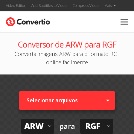
Video Editor
Add Subtitles to Video
Compress Video
Mais
Conversor de ARW para RGF
Converta imagens ARW para o formato RGF
online facilmente
Selecionar arquivos
ARW
RGF
para