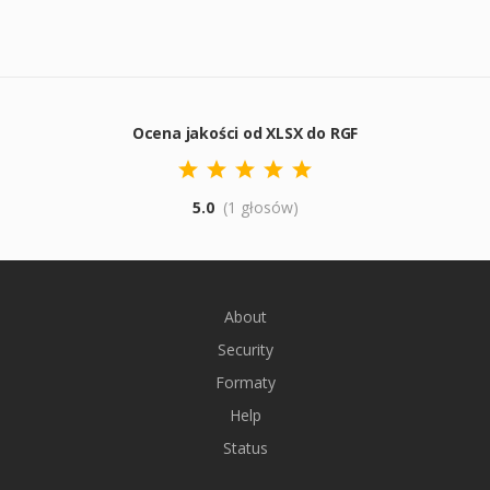
Ocena jakości od XLSX do RGF
5.0
(1 głosów)
About
Security
Formaty
Help
Status