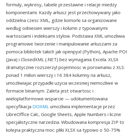
formuly, wykresy, tabele przestawne i relacje miedzy
komponentami. Kazdy arkusz jest przechowywany jako
oddzielna czesc XML, gdzie komorki sa organizowane
wedlug odniesien wierszy i kolumn z typowanymi
wartosciami i indeksami stylow. Podstawa XML umozliwia
programowe tworzenie i manipulowanie arkuszami za
pomoca bibliotek takich jak openpyxl (Python), Apache POI
(Java) i ClosedXML (.NET) bez wymagania Excela. XLSX
dramatycznie rozszerzyl pojemnosc w porownaniu z XLS:
ponad 1 milion wierszy i 16 384 kolumny na arkusz,
umozliwiajac przypadki uzycia wczesniej niemozliwe w
formacie binarnym. Zaleta jest otwartosc i
wieloplatformowe wsparcie — udokumentowana
specyfikacja
OOXML
umozliwia implementacje przez
LibreOffice Calc, Google Sheets, Apple Numbers i liczne
specjalistyczne narzedzia. Wbudowana kompresja ZIP to
kolejna praktyczna moc: pliki XLSX sa typowo o 50-75%