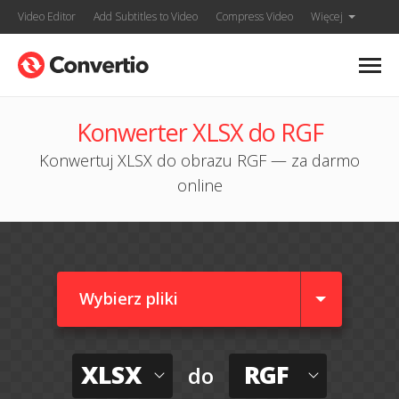
Video Editor
Add Subtitles to Video
Compress Video
Więcej
Konwerter XLSX do RGF
Konwertuj XLSX do obrazu RGF — za darmo
online
Wybierz pliki
XLSX
RGF
do