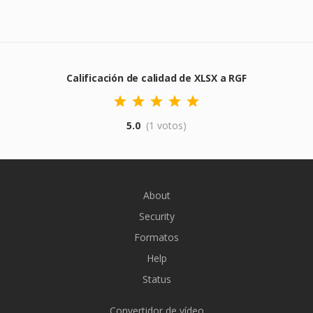
Calificación de calidad de XLSX a RGF
5.0
(1 votos)
About
Security
Formatos
Help
Status
Convertidor de vídeo