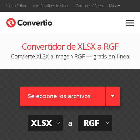
Video Editor
Add Subtitles to Video
Compress Video
Más
Convertidor de XLSX a RGF
Convierte XLSX a imagen RGF — gratis en línea
Seleccione los archivos
XLSX
RGF
a