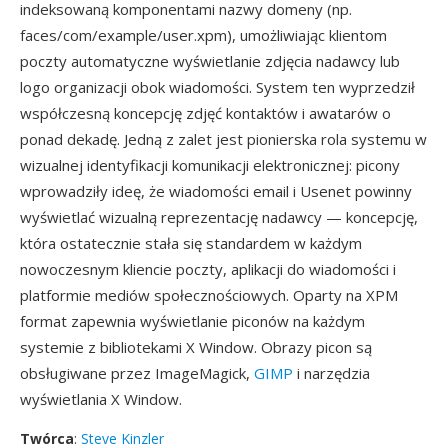
indeksowaną komponentami nazwy domeny (np.
faces/com/example/user.xpm), umożliwiając klientom
poczty automatyczne wyświetlanie zdjęcia nadawcy lub
logo organizacji obok wiadomości. System ten wyprzedził
współczesną koncepcję zdjęć kontaktów i awatarów o
ponad dekadę. Jedną z zalet jest pionierska rola systemu w
wizualnej identyfikacji komunikacji elektronicznej: picony
wprowadziły ideę, że wiadomości email i Usenet powinny
wyświetlać wizualną reprezentację nadawcy — koncepcję,
która ostatecznie stała się standardem w każdym
nowoczesnym kliencie poczty, aplikacji do wiadomości i
platformie mediów społecznościowych. Oparty na XPM
format zapewnia wyświetlanie piconów na każdym
systemie z bibliotekami X Window. Obrazy picon są
obsługiwane przez ImageMagick,
GIMP
i narzędzia
wyświetlania X Window.
Twórca
:
Steve Kinzler