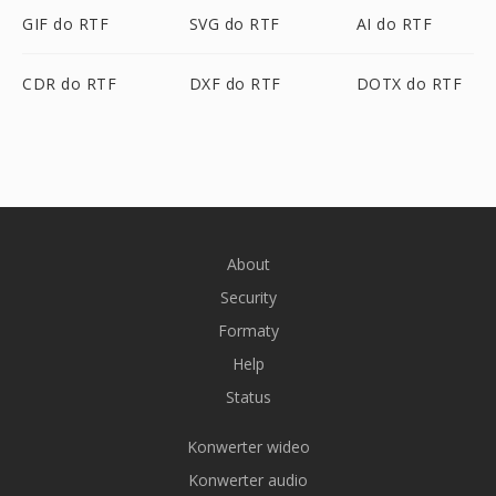
GIF do RTF
SVG do RTF
AI do RTF
CDR do RTF
DXF do RTF
DOTX do RTF
About
Security
Formaty
Help
Status
Konwerter wideo
Konwerter audio