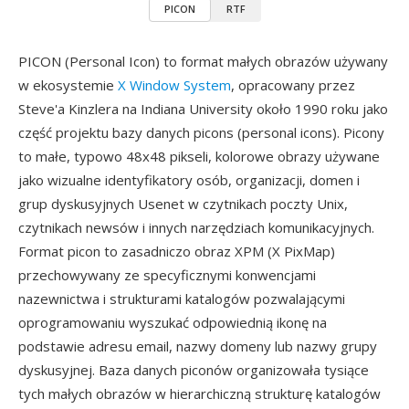
PICON
RTF
PICON (Personal Icon) to format małych obrazów używany
w ekosystemie
X Window System
, opracowany przez
Steve'a Kinzlera na Indiana University około 1990 roku jako
część projektu bazy danych picons (personal icons). Picony
to małe, typowo 48x48 pikseli, kolorowe obrazy używane
jako wizualne identyfikatory osób, organizacji, domen i
grup dyskusyjnych Usenet w czytnikach poczty Unix,
czytnikach newsów i innych narzędziach komunikacyjnych.
Format picon to zasadniczo obraz XPM (X PixMap)
przechowywany ze specyficznymi konwencjami
nazewnictwa i strukturami katalogów pozwalającymi
oprogramowaniu wyszukać odpowiednią ikonę na
podstawie adresu email, nazwy domeny lub nazwy grupy
dyskusyjnej. Baza danych piconów organizowała tysiące
tych małych obrazów w hierarchiczną strukturę katalogów