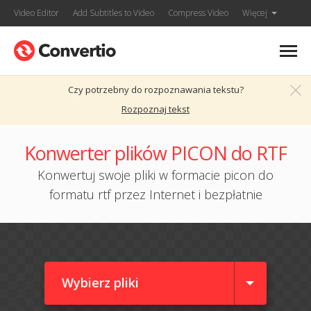
Video Editor
Add Subtitles to Video
Compress Video
Więcej
Czy potrzebny do rozpoznawania tekstu?
Rozpoznaj tekst
Konwerter plików PICON do RTF
Konwertuj swoje pliki w formacie picon do
formatu rtf przez Internet i bezpłatnie
Wybierz pliki