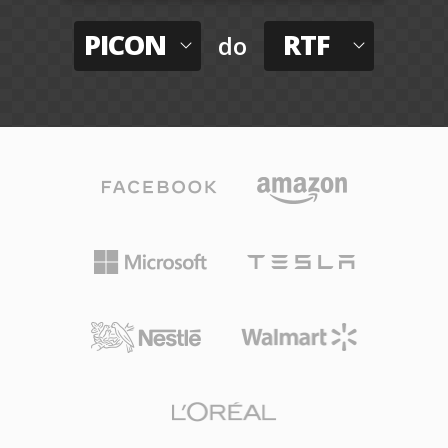
PICON
RTF
do