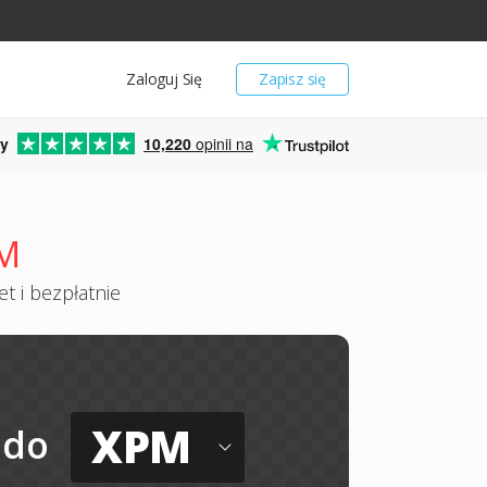
Zaloguj Się
Zapisz się
y
10,220
opinii na
PM
t i bezpłatnie
XPM
do