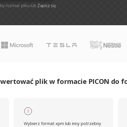
lny rozmiar pliku lub
Zapisz się
nwertować plik w formacie PICON do 
2
Wybierz format xpm lub inny potrzebny