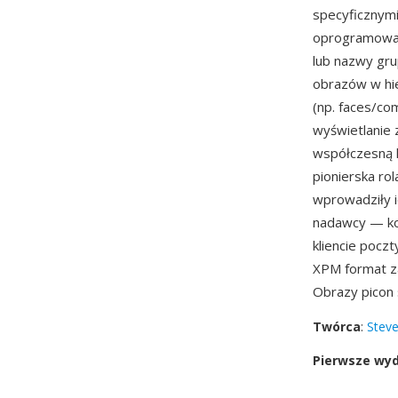
specyficznymi
oprogramowan
lub nazwy gru
obrazów w hi
(np. faces/co
wyświetlanie 
współczesną k
pionierska rol
wprowadziły i
nadawcy — ko
kliencie pocz
XPM format z
Obrazy picon
Twórca
:
Steve
Pierwsze wy