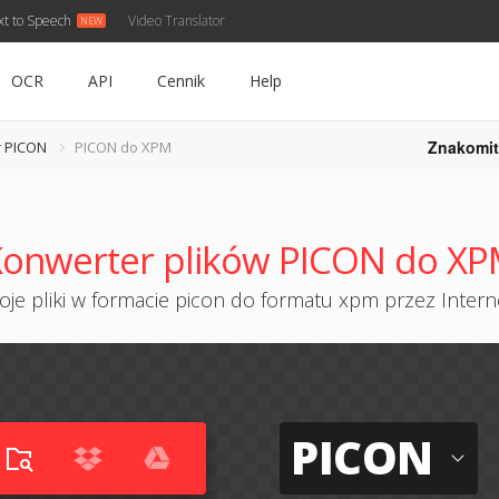
xt to Speech
Video Translator
OCR
API
Cennik
Help
Znakomit
 PICON
PICON do XPM
onwerter plików PICON do X
je pliki w formacie picon do formatu xpm przez Interne
PICON