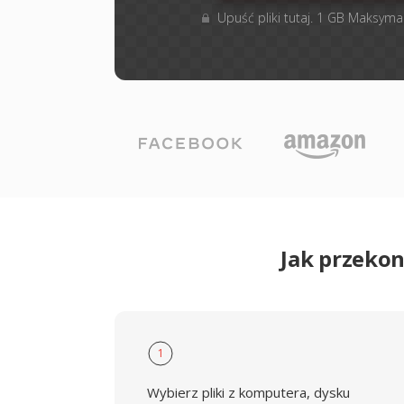
Upuść pliki tutaj. 1 GB Maksyma
Jak przeko
1
Wybierz pliki z komputera, dysku