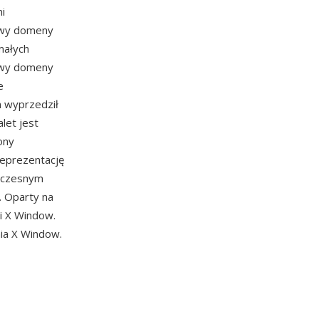
i
zwy domeny
małych
zwy domeny
e
n wyprzedził
let jest
ony
reprezentację
woczesnym
. Oparty na
i X Window.
nia X Window.