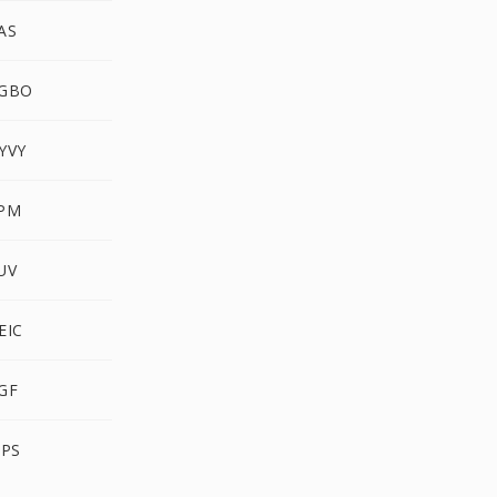
AS
RGBO
YVY
XPM
UV
EIC
GF
IPS