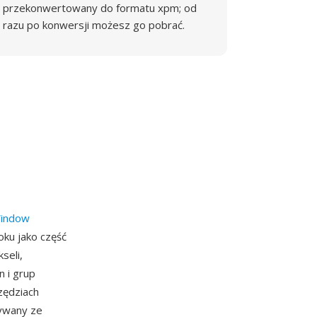
przekonwertowany do formatu xpm; od
razu po konwersji możesz go pobrać.
indow
oku jako część
seli,
n i grup
zędziach
wywany ze