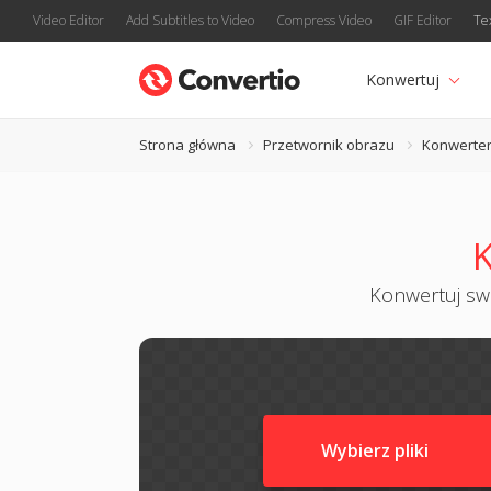
Video Editor
Add Subtitles to Video
Compress Video
GIF Editor
Te
Konwertuj
Strona główna
Przetwornik obrazu
Konwerter
K
Konwertuj swo
Wybierz pliki