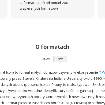
Ci format (spośród ponad 200
wspieranych formatów).
O formatach
PICON
XPM
nal Icon) to format małych obrazów używany w ekosystemie
X W
cowany przez Steve'a Kinzlera na Indiana University około 1990 r
 danych picons (personal icons). Picony to małe, typowo 48x48 pik
zy używane jako wizualne identyfikatory osób, organizacji, dome
Usenet w czytnikach poczty Unix, czytnikach newsów i innych nar
ych. Format picon to zasadniczo obraz XPM (X PixMap) przecho