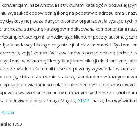
 konwencjami nazewnictwa i strukturami katalogów pozwalającym
iu wyszukać odpowiednią ikonę na podstawie adresu email, na
py dyskusyjnej. Baza danych piconów organizowała tysiące tych 
erarchiczną strukturę katalogów indeksowaną komponentami na
m/example/user.xpm), umożliwiając klientom poczty automatyczn
zdjęcia nadawcy lub logo organizacji obok wiadomości. System te
oncepcję zdjęć kontaktów i awatarów o ponad dekadę. Jedną z za
a systemu w wizualnej identyfikacji komunikacji elektronicznej: pic
deę, że wiadomości email i Usenet powinny wyświetlać wizualną 
ncepcję, która ostatecznie stała się standardem w każdym no
ty, aplikacji do wiadomości i platformie mediów społecznościowych
apewnia wyświetlanie piconów na każdym systemie z bibliotekam
 są obsługiwane przez ImageMagick,
GIMP
i narzędzia wyświetla
 Kinzler
danie
: 1990