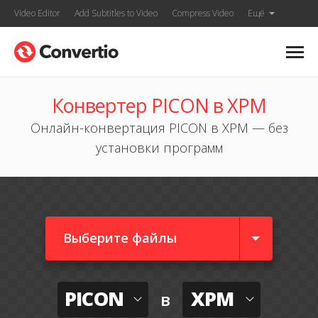
Video Editor
Add Subtitles to Video
Compress Video
Ещё
Конвертер PICON в XPM
Онлайн-конвертация PICON в XPM — без
установки программ
Выберите файлы
PICON
XPM
в