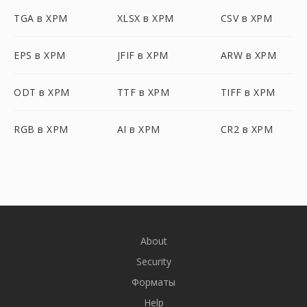
TGA в XPM
XLSX в XPM
CSV в XPM
EPS в XPM
JFIF в XPM
ARW в XPM
ODT в XPM
TTF в XPM
TIFF в XPM
RGB в XPM
AI в XPM
CR2 в XPM
About
Security
Форматы
Help