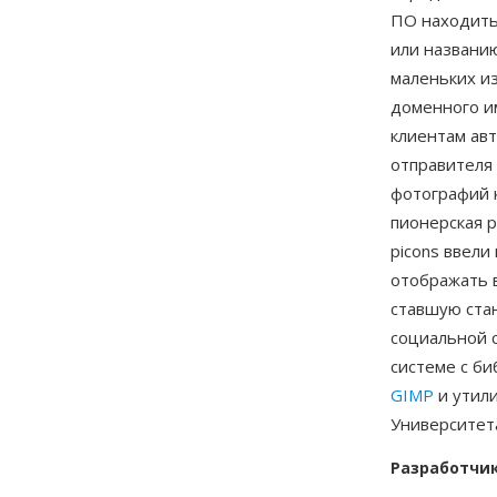
ПО находить
или названию
маленьких и
доменного им
клиентам ав
отправителя
фотографий 
пионерская 
picons ввели
отображать 
ставшую ста
социальной 
системе с б
GIMP
и утили
Университет
Разработчи