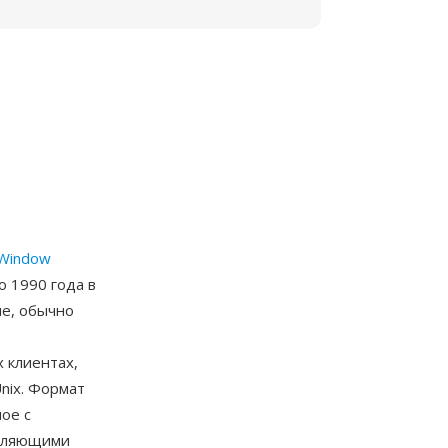
Window
 1990 года в
ие, обычно
 клиентах,
nix. Формат
ое с
воляющими