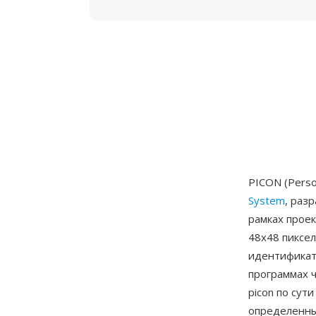
PICON (Pers
System
, раз
рамках проек
48x48 пиксе
идентификато
программах 
picon по сут
определенны