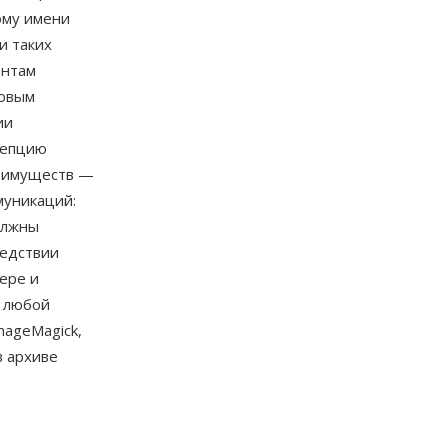
ому имени
и таких
ентам
товым
ии
цепцию
реимуществ —
муникаций:
олжны
ледствии
ере и
а любой
mageMagick,
в архиве