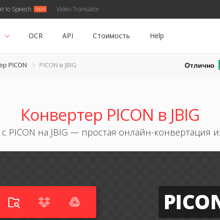
xt to Speech
Video Translator
ь
OCR
API
Стоимость
Help
Отлично
ер PICON
PICON в JBIG
Конвертер PICON в JBIG
 с PICON на JBIG — простая онлайн-конвертация 
PICO