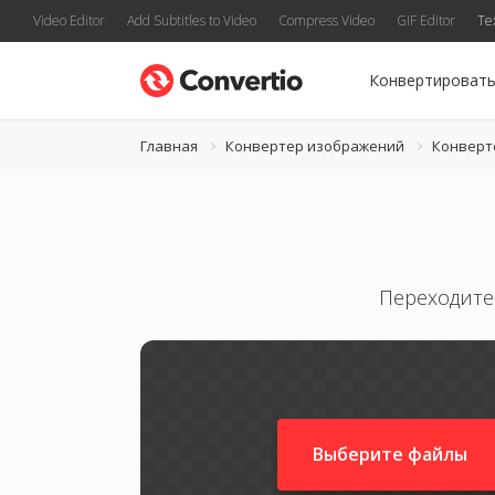
Video Editor
Add Subtitles to Video
Compress Video
GIF Editor
Te
Конвертироват
Главная
Конвертер изображений
Конверт
Переходите
Выберите файлы