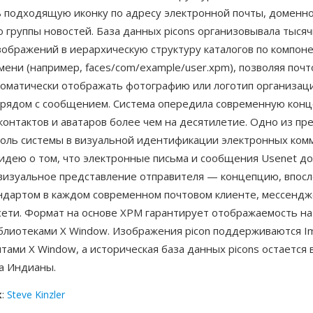
 подходящую иконку по адресу электронной почты, доменн
 группы новостей. База данных picons организовывала тысяч
зображений в иерархическую структуру каталогов по компон
ени (например, faces/com/example/user.xpm), позволяя поч
томатически отображать фотографию или логотип организац
 рядом с сообщением. Система опередила современную кон
контактов и аватаров более чем на десятилетие. Одно из п
роль системы в визуальной идентификации электронных ком
 идею о том, что электронные письма и сообщения Usenet д
визуальное представление отправителя — концепцию, впос
ндартом в каждом современном почтовом клиенте, мессендж
сети. Формат на основе XPM гарантирует отображаемость н
иблиотеками X Window. Изображения picon поддерживаются I
тами X Window, а историческая база данных picons остается 
а Индианы.
к
:
Steve Kinzler