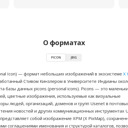
О форматах
PICON
JBIG
onal Icon) — формат небольших изображений в экосистеме
X 
работанный Стивом Кинзлером в Университете Индианы около
та базы данных picons (personal icons). Picons — это маленьк
лей, цветные изображения, используемые как визуальные
ры людей, организаций, доменов и групп Usenet в почтовых
чтения новостей и других коммуникационных инструментах U
и представляет собой изображение XPM (X PixMap), сохраненн
ми соглашениями именования и структурой каталогов, поз