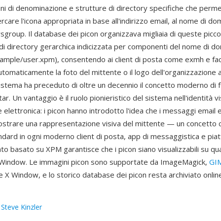
ni di denominazione e strutture di directory specifiche che perme
rcare l'icona appropriata in base all'indirizzo email, al nome di dom
group. Il database dei picon organizzava migliaia di queste picco
di directory gerarchica indicizzata per componenti del nome di do
mple/user.xpm), consentendo ai client di posta come exmh e fac
utomaticamente la foto del mittente o il logo dell'organizzazione a
sistema ha preceduto di oltre un decennio il concetto moderno di f
ar. Un vantaggio è il ruolo pionieristico del sistema nell'identità vi
elettronica: i picon hanno introdotto l'idea che i messaggi email
trare una rappresentazione visiva del mittente — un concetto ch
ndard in ogni moderno client di posta, app di messaggistica e pia
mato basato su XPM garantisce che i picon siano visualizzabili su qu
X Window. Le immagini picon sono supportate da ImageMagick,
GI
e X Window, e lo storico database dei picon resta archiviato online
:
Steve Kinzler