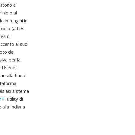
ttono al
inio o al
le immagini in
minio (ad es.
es di
ccanto ai suoi
oto dei
siva per la
 e Usenet
e alla fine è
ttaforma
alsiasi sistema
MP
, utility di
 alla Indiana