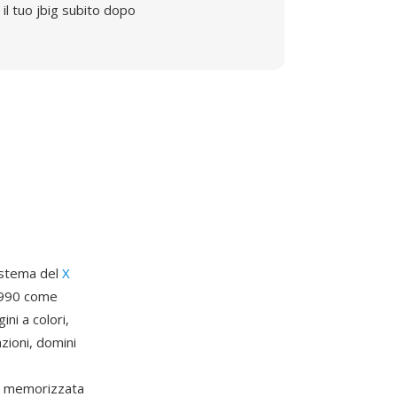
il tuo jbig subito dopo
sistema del
X
 1990 come
ni a colori,
zioni, domini
) memorizzata