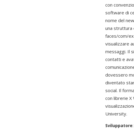
con convenzio
software di ce
nome del news
una struttura 
faces/com/exa
visualizzare a
messaggi. Il 
contatti e avat
comunicazione 
dovessero mos
diventato sta
social. Il for
con librerie 
visualizzazion
University.
Sviluppatore