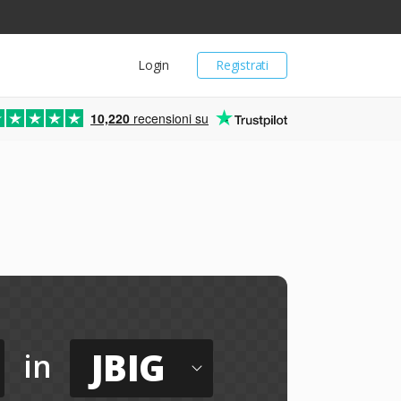
Login
Registrati
10,220
recensioni su
JBIG
in