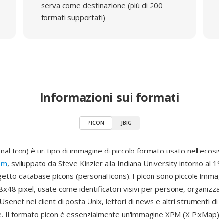
serva come destinazione (più di 200
formati supportati)
Informazioni sui formati
PICON
JBIG
al Icon) è un tipo di immagine di piccolo formato usato nell'eco
em
, sviluppato da Steve Kinzler alla Indiana University intorno al
etto database picons (personal icons). I picon sono piccole immagi
x48 pixel, usate come identificatori visivi per persone, organizza
enet nei client di posta Unix, lettori di news e altri strumenti di
. Il formato picon è essenzialmente un'immagine XPM (X PixMap