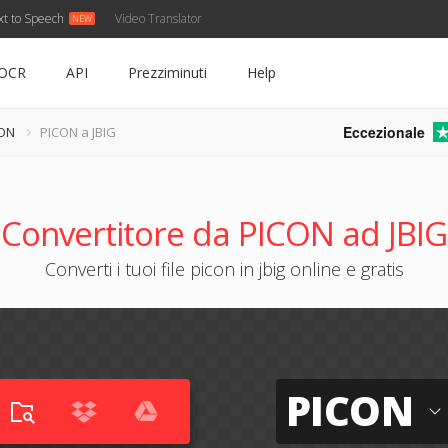
xt to Speech
Video Translator
OCR
API
Prezziminuti
Help
Eccezionale
CON
PICON a JBIG
Convertitore da PICON ad JBIG
Converti i tuoi file picon in jbig online e gratis
PICON