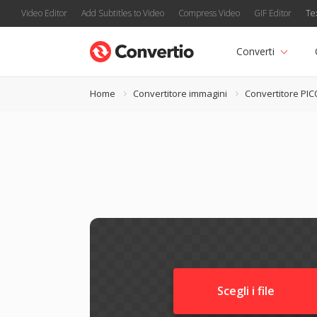
Video Editor
Add Subtitles to Video
Compress Video
GIF Editor
Te
Converti
Home
Convertitore immagini
Convertitore PI
Scegli i file