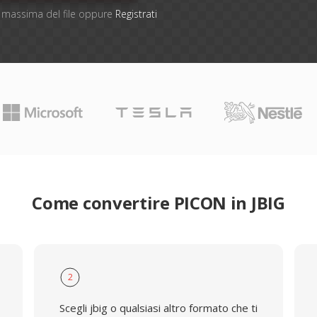
ne massima del file oppure
Registrati
Come convertire PICON in JBIG
2
Scegli jbig o qualsiasi altro formato che ti