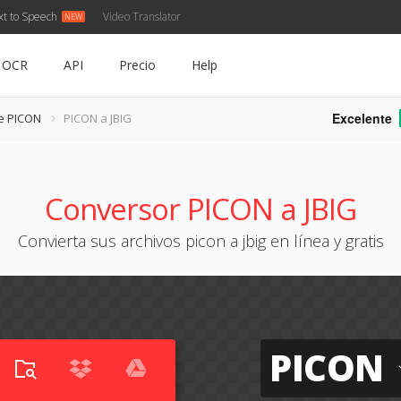
xt to Speech
Video Translator
OCR
API
Precio
Help
Excelente
e PICON
PICON a JBIG
Conversor PICON a JBIG
Convierta sus archivos picon a jbig en línea y gratis
PICON