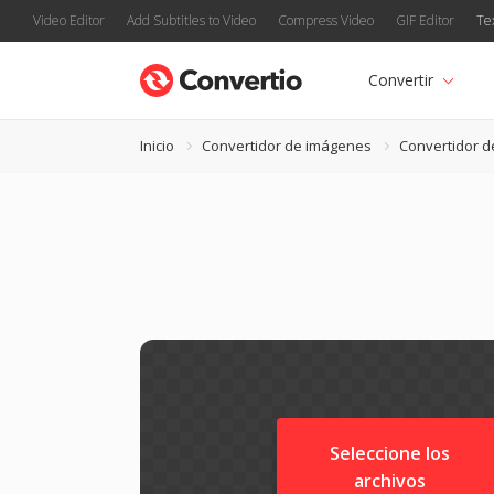
Video Editor
Add Subtitles to Video
Compress Video
GIF Editor
Te
Convertir
Inicio
Convertidor de imágenes
Convertidor d
Seleccione los
archivos