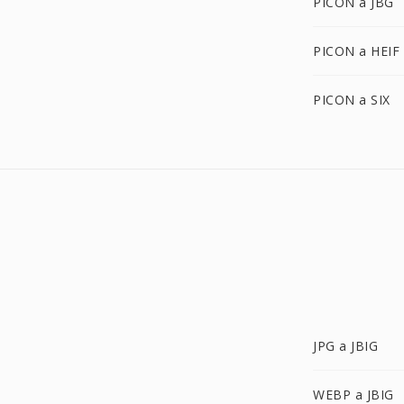
PICON a JBG
PICON a HEIF
PICON a SIX
JPG a JBIG
WEBP a JBIG