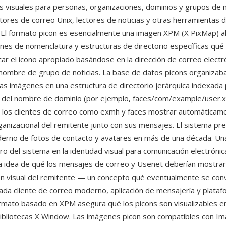
es visuales para personas, organizaciones, dominios y grupos de n
tores de correo Unix, lectores de noticias y otras herramientas 
 El formato picon es esencialmente una imagen XPM (X PixMap) 
nes de nomenclatura y estructuras de directorio específicas qué
ar el icono apropiado basándose en la dirección de correo elect
nombre de grupo de noticias. La base de datos picons organizab
s imágenes en una estructura de directorio jerárquica indexada
del nombre de dominio (por ejemplo, faces/com/example/user.
 los clientes de correo como exmh y faces mostrar automáticame
ganizacional del remitente junto con sus mensajes. El sistema pre
rno de fotos de contacto y avatares en más de una década. Un
ro del sistema en la identidad visual para comunicación electrónica
la idea de qué los mensajes de correo y Usenet deberían mostrar
n visual del remitente — un concepto qué eventualmente se conv
ada cliente de correo moderno, aplicación de mensajería y plata
formato basado en XPM asegura qué los picons son visualizables en
ibliotecas X Window. Las imágenes picon son compatibles con I