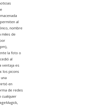
oticias
de
almacenada
 permiten al
rónico, nombre
a miles de
 por
xpm),
nte la foto o
cedió al
a ventaja es
: los picons
 una
irtió en
forma de redes
 cualquier
mageMagick,