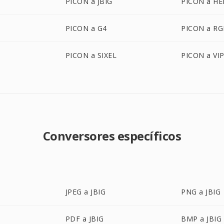
PICON a JBIG
PICON a HE
PICON a G4
PICON a RG
PICON a SIXEL
PICON a VI
Conversores específicos
JPEG a JBIG
PNG a JBIG
PDF a JBIG
BMP a JBIG