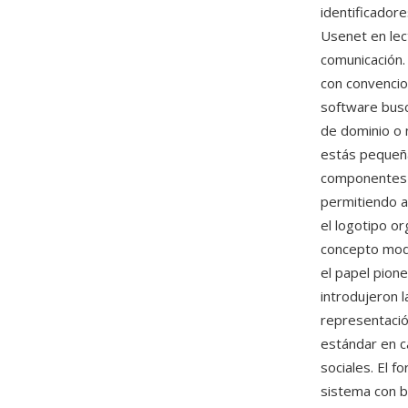
identificador
Usenet en lec
comunicación.
con convencio
software busc
de dominio o 
estás pequeña
componentes 
permitiendo a
el logotipo or
concepto mode
el papel pione
introdujeron 
representació
estándar en c
sociales. El 
sistema con b