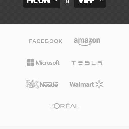
PICON
VIFF
в