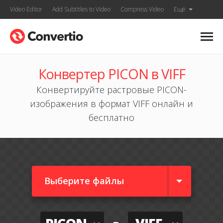
Video Editor
Add Subtitles to Video
Compress Video
Ещё
Конвертер PICON в VIFF
Конвертируйте растровые PICON-
изображения в формат VIFF онлайн и
бесплатно
Выберите файлы