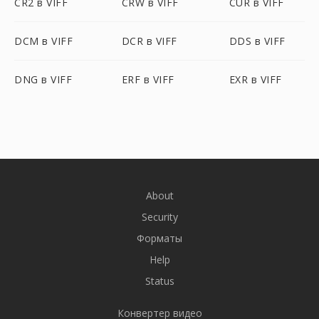
CR2 в VIFF
CRW в VIFF
CUR в VIFF
DCM в VIFF
DCR в VIFF
DDS в VIFF
DNG в VIFF
ERF в VIFF
EXR в VIFF
About
Security
Форматы
Help
Status
Конвертер видео