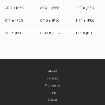
CDR в JPEG
ARW в JPEG
PPT в JPEG
RTF в JPEG
DNG в JPEG
TIFF в JPEG
XLS в JPEG
DCM в JPEG
TXT в JPEG
About
Security
Форматы
Help
Status