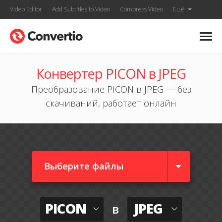
Video Editor
Add Subtitles to Video
Compress Video
Ещё
Конвертер PICON в JPEG
Преобразование PICON в JPEG — без
скачиваний, работает онлайн
Выберите файлы
PICON
JPEG
в