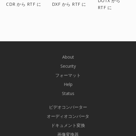
DOTX から
CDR から RTF に
DXF から RTF に
RTF に
About
Security
フォーマット
Help
Status
ビデオコンバーター
オーディオコンバータ
ドキュメント変換
画像変換器