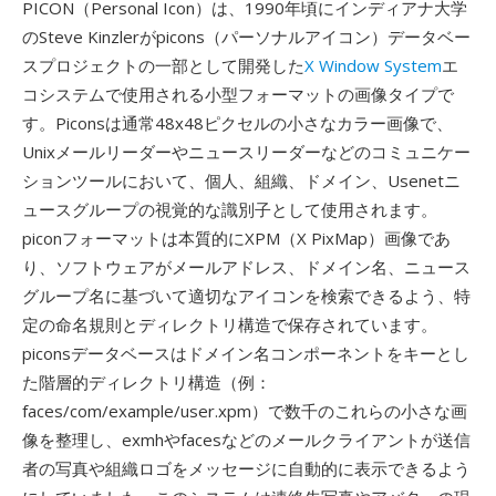
PICON（Personal Icon）は、1990年頃にインディアナ大学
のSteve Kinzlerがpicons（パーソナルアイコン）データベー
スプロジェクトの一部として開発した
X Window System
エ
コシステムで使用される小型フォーマットの画像タイプで
す。Piconsは通常48x48ピクセルの小さなカラー画像で、
Unixメールリーダーやニュースリーダーなどのコミュニケー
ションツールにおいて、個人、組織、ドメイン、Usenetニ
ュースグループの視覚的な識別子として使用されます。
piconフォーマットは本質的にXPM（X PixMap）画像であ
り、ソフトウェアがメールアドレス、ドメイン名、ニュース
グループ名に基づいて適切なアイコンを検索できるよう、特
定の命名規則とディレクトリ構造で保存されています。
piconsデータベースはドメイン名コンポーネントをキーとし
た階層的ディレクトリ構造（例：
faces/com/example/user.xpm）で数千のこれらの小さな画
像を整理し、exmhやfacesなどのメールクライアントが送信
者の写真や組織ロゴをメッセージに自動的に表示できるよう