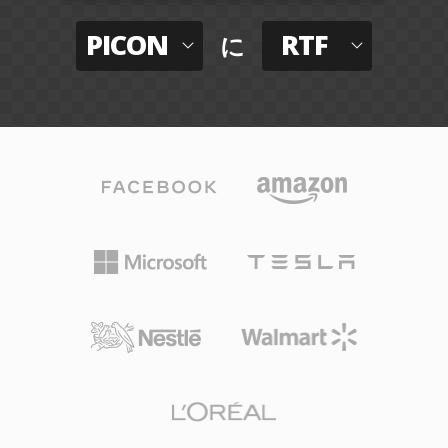
PICON
RTF
に