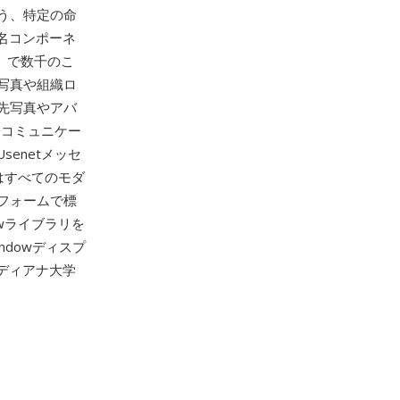
う、特定の命
ン名コンポーネ
pm）で数千のこ
の写真や組織ロ
先写真やアバ
子コミュニケー
enetメッセ
はすべてのモダ
フォームで標
owライブラリを
indowディスプ
ンディアナ大学