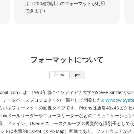
ぶ（200種類以上のフォーマットが利用
できます）
フォーマットについて
PICON
JP2
sonal Icon）は、1990年頃にインディアナ大学のSteve Kinzlerがp
）データベースプロジェクトの一部として開発した
X Window Syst
小型フォーマットの画像タイプです。Piconsは通常48x48ピク
Unixメールリーダーやニュースリーダーなどのコミュニケーショ
織、ドメイン、Usenetニュースグループの視覚的な識別子として
ーマットは本質的にXPM（X PixMap）画像であり、ソフトウェアが