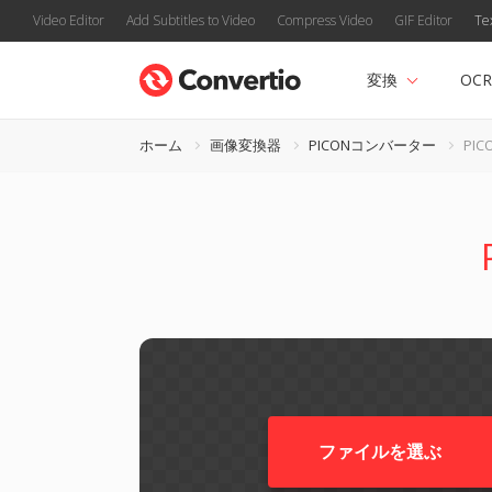
Video Editor
Add Subtitles to Video
Compress Video
GIF Editor
Te
変換
OCR
ホーム
画像変換器
PICONコンバーター
PIC
ファイルを選ぶ