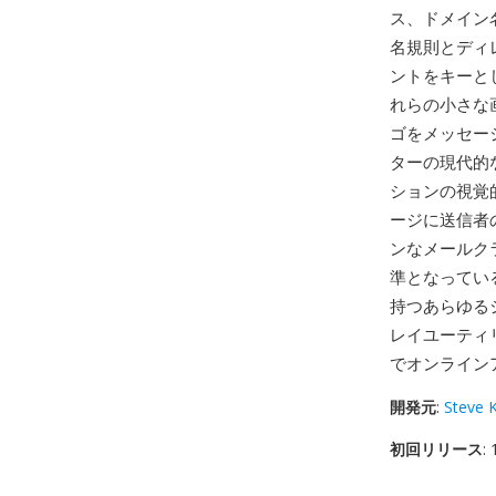
ス、ドメイン
名規則とディ
ントをキーとした
れらの小さな画
ゴをメッセー
ターの現代的
ションの視覚的
ージに送信者
ンなメールク
準となっている
持つあらゆるシ
レイユーティ
でオンライン
開発元
:
Steve K
初回リリース
: