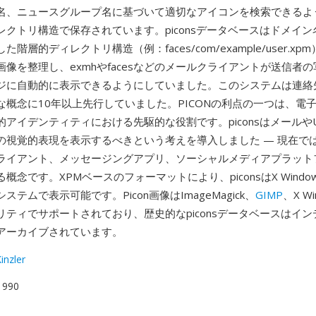
名、ニュースグループ名に基づいて適切なアイコンを検索できるよ
レクトリ構造で保存されています。piconsデータベースはドメイ
階層的ディレクトリ構造（例：faces/com/example/user.x
像を整理し、exmhやfacesなどのメールクライアントが送信者
ジに自動的に表示できるようにしていました。このシステムは連絡
な概念に10年以上先行していました。PICONの利点の一つは、電
アイデンティティにおける先駆的な役割です。piconsはメールやUs
の視覚的表現を表示するべきという考えを導入しました — 現在で
ライアント、メッセージングアプリ、ソーシャルメディアプラット
概念です。XPMベースのフォーマットにより、piconsはX Wind
ステムで表示可能です。Picon画像はImageMagick、
GIMP
、X W
リティでサポートされており、歴史的なpiconsデータベースはイ
アーカイブされています。
inzler
 1990