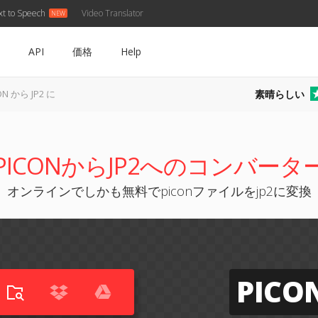
xt to Speech
Video Translator
API
価格
Help
素晴らしい
ON から JP2 に
PICONからJP2へのコンバータ
オンラインでしかも無料でpiconファイルをjp2に変換
PICO