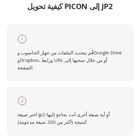
كيفية تحويل PICON إلى JP2
1
قُم بتحديد الملفات من جهاز الحاسوب وGoogle Drive
وDropbox، ورابط URL أو من خلال سحبها إلى
الصفحة.
2
اختر صيغة jp2 أو أية صيغة أخرى أنت بحاجةٍ إليها
كنتيجة (أكثر من 200 صيغة مدعومة)