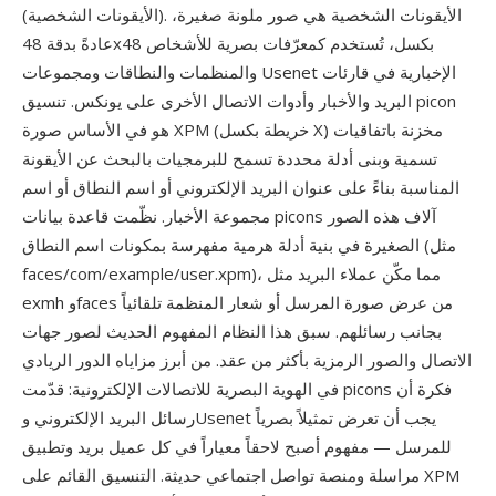
(الأيقونات الشخصية). الأيقونات الشخصية هي صور ملونة صغيرة،
عادةً بدقة 48x48 بكسل، تُستخدم كمعرّفات بصرية للأشخاص
والمنظمات والنطاقات ومجموعات Usenet الإخبارية في قارئات
البريد والأخبار وأدوات الاتصال الأخرى على يونكس. تنسيق picon
هو في الأساس صورة XPM (خريطة بكسل X) مخزنة باتفاقيات
تسمية وبنى أدلة محددة تسمح للبرمجيات بالبحث عن الأيقونة
المناسبة بناءً على عنوان البريد الإلكتروني أو اسم النطاق أو اسم
مجموعة الأخبار. نظّمت قاعدة بيانات picons آلاف هذه الصور
الصغيرة في بنية أدلة هرمية مفهرسة بمكونات اسم النطاق (مثل
faces/com/example/user.xpm)، مما مكّن عملاء البريد مثل
exmh وfaces من عرض صورة المرسل أو شعار المنظمة تلقائياً
بجانب رسائلهم. سبق هذا النظام المفهوم الحديث لصور جهات
الاتصال والصور الرمزية بأكثر من عقد. من أبرز مزاياه الدور الريادي
في الهوية البصرية للاتصالات الإلكترونية: قدّمت picons فكرة أن
رسائل البريد الإلكتروني وUsenet يجب أن تعرض تمثيلاً بصرياً
للمرسل — مفهوم أصبح لاحقاً معياراً في كل عميل بريد وتطبيق
مراسلة ومنصة تواصل اجتماعي حديثة. التنسيق القائم على XPM