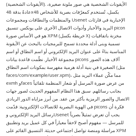
(الأيقونات الشخصية). الأيقونات الشخصية هي صور ملونة صغيرة،
عادةً بدقة 48x48 بكسل، تُستخدم كمعرّفات بصرية للأشخاص
والمنظمات والنطاقات ومجموعات Usenet الإخبارية في قارئات
البريد والأخبار وأدوات الاتصال الأخرى على يونكس. تنسيق picon
هو في الأساس صورة XPM (خريطة بكسل X) مخزنة باتفاقيات
تسمية وبنى أدلة محددة تسمح للبرمجيات بالبحث عن الأيقونة
المناسبة بناءً على عنوان البريد الإلكتروني أو اسم النطاق أو اسم
مجموعة الأخبار. نظّمت قاعدة بيانات picons آلاف هذه الصور
الصغيرة في بنية أدلة هرمية مفهرسة بمكونات اسم النطاق (مثل
faces/com/example/user.xpm)، مما مكّن عملاء البريد مثل
exmh وfaces من عرض صورة المرسل أو شعار المنظمة تلقائياً
بجانب رسائلهم. سبق هذا النظام المفهوم الحديث لصور جهات
الاتصال والصور الرمزية بأكثر من عقد. من أبرز مزاياه الدور الريادي
في الهوية البصرية للاتصالات الإلكترونية: قدّمت picons فكرة أن
رسائل البريد الإلكتروني وUsenet يجب أن تعرض تمثيلاً بصرياً
للمرسل — مفهوم أصبح لاحقاً معياراً في كل عميل بريد وتطبيق
مراسلة ومنصة تواصل اجتماعي حديثة. التنسيق القائم على XPM