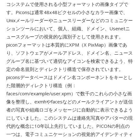
コシステムで使用される小型フォーマットの画像タイプで
す。Piconsは通常48x48ピクセルの小さなカラー画像で、
Unixメールリーダーやニュースリーダーなどのコミュニケー
ションツールにおいて、個人、組織、ドメイン、Usenetニ
ュースグループの視覚的な識別子として使用されます。
piconフォーマットは本質的にXPM（X PixMap）画像であ
り、ソフトウェアがメールアドレス、ドメイン名、ニュース
グループ名に基づいて適切なアイコンを検索できるよう、特
定の命名規則とディレクトリ構造で保存されています。
piconsデータベースはドメイン名コンポーネントをキーとし
た階層的ディレクトリ構造（例：
faces/com/example/user.xpm）で数千のこれらの小さな画
像を整理し、exmhやfacesなどのメールクライアントが送信
者の写真や組織ロゴをメッセージに自動的に表示できるよう
にしていました。このシステムは連絡先写真やアバターの現
代的な概念に10年以上先行していました。PICONの利点の
一つは、電子コミュニケーションの視覚的アイデンティティ