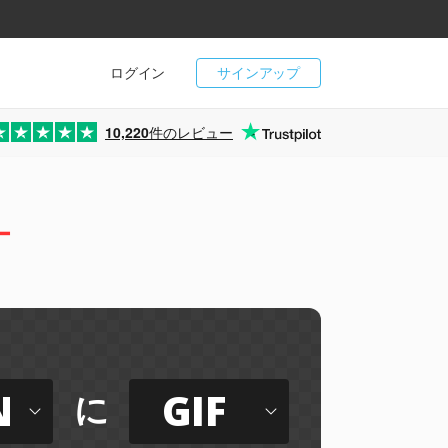
ログイン
サインアップ
10,220
件のレビュー
ー
N
GIF
に