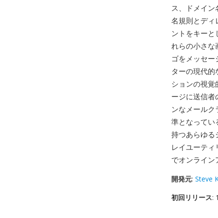
ス、ドメイン
名規則とディ
ントをキーとした
れらの小さな画
ゴをメッセー
ターの現代的
ションの視覚的
ージに送信者
ンなメールク
準となっている
持つあらゆるシ
レイユーティ
でオンライン
開発元
:
Steve K
初回リリース
: