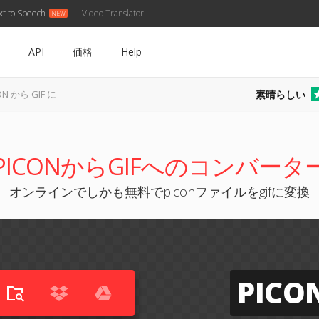
xt to Speech
Video Translator
API
価格
Help
素晴らしい
ON から GIF に
PICONからGIFへのコンバータ
オンラインでしかも無料でpiconファイルをgifに変換
PICO