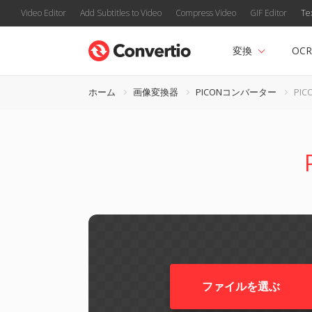
Video Editor
Add Subtitles to Video
Compress Video
GIF Editor
Te
変換
OCR
ホーム
画像変換器
PICONコンバーター
PIC
ファイルを選ぶ