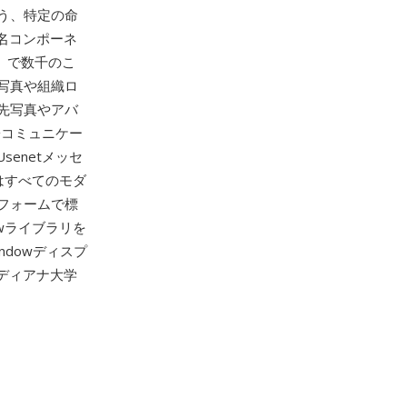
う、特定の命
ン名コンポーネ
pm）で数千のこ
の写真や組織ロ
先写真やアバ
子コミュニケー
enetメッセ
はすべてのモダ
フォームで標
owライブラリを
indowディスプ
ンディアナ大学