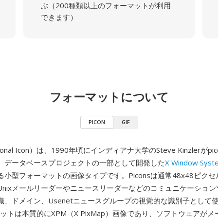
ぶ（200種類以上のフォーマットが利用
できます）
フォーマットについて
PICON
GIF
sonal Icon）は、1990年頃にインディアナ大学のSteve Kinzlerがp
）データベースプロジェクトの一部として開発した
X Window Syst
小型フォーマットの画像タイプです。Piconsは通常48x48ピク
Unixメールリーダーやニュースリーダーなどのコミュニケーショ
織、ドメイン、Usenetニュースグループの視覚的な識別子として
ーマットは本質的にXPM（X PixMap）画像であり、ソフトウェアが