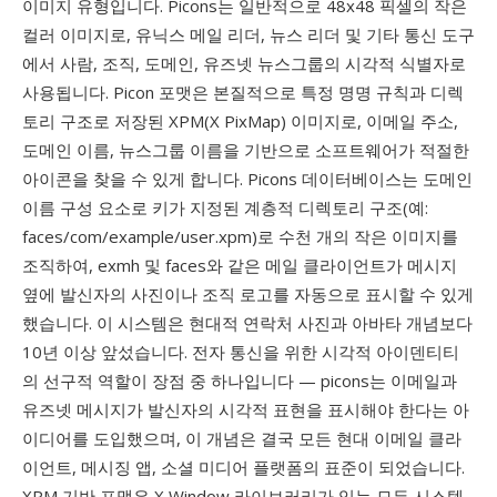
이미지 유형입니다. Picons는 일반적으로 48x48 픽셀의 작은
컬러 이미지로, 유닉스 메일 리더, 뉴스 리더 및 기타 통신 도구
에서 사람, 조직, 도메인, 유즈넷 뉴스그룹의 시각적 식별자로
사용됩니다. Picon 포맷은 본질적으로 특정 명명 규칙과 디렉
토리 구조로 저장된 XPM(X PixMap) 이미지로, 이메일 주소,
도메인 이름, 뉴스그룹 이름을 기반으로 소프트웨어가 적절한
아이콘을 찾을 수 있게 합니다. Picons 데이터베이스는 도메인
이름 구성 요소로 키가 지정된 계층적 디렉토리 구조(예:
faces/com/example/user.xpm)로 수천 개의 작은 이미지를
조직하여, exmh 및 faces와 같은 메일 클라이언트가 메시지
옆에 발신자의 사진이나 조직 로고를 자동으로 표시할 수 있게
했습니다. 이 시스템은 현대적 연락처 사진과 아바타 개념보다
10년 이상 앞섰습니다. 전자 통신을 위한 시각적 아이덴티티
의 선구적 역할이 장점 중 하나입니다 — picons는 이메일과
유즈넷 메시지가 발신자의 시각적 표현을 표시해야 한다는 아
이디어를 도입했으며, 이 개념은 결국 모든 현대 이메일 클라
이언트, 메시징 앱, 소셜 미디어 플랫폼의 표준이 되었습니다.
XPM 기반 포맷은 X Window 라이브러리가 있는 모든 시스템