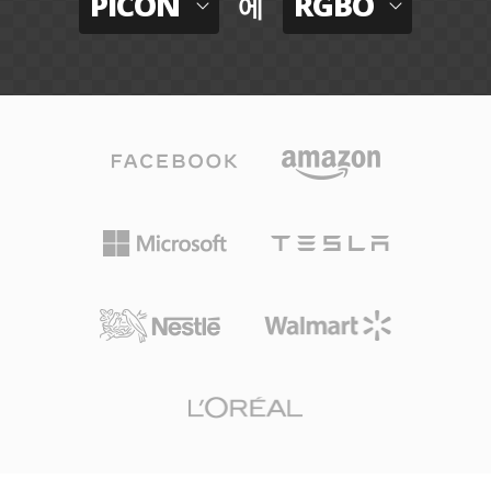
PICON
RGBO
에