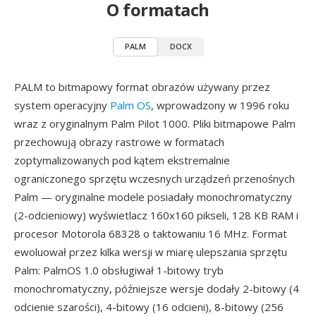
O formatach
PALM
DOCX
PALM to bitmapowy format obrazów używany przez
system operacyjny
Palm OS
, wprowadzony w 1996 roku
wraz z oryginalnym Palm Pilot 1000. Pliki bitmapowe Palm
przechowują obrazy rastrowe w formatach
zoptymalizowanych pod kątem ekstremalnie
ograniczonego sprzętu wczesnych urządzeń przenośnych
Palm — oryginalne modele posiadały monochromatyczny
(2-odcieniowy) wyświetlacz 160x160 pikseli, 128 KB RAM i
procesor Motorola 68328 o taktowaniu 16 MHz. Format
ewoluował przez kilka wersji w miarę ulepszania sprzętu
Palm: PalmOS 1.0 obsługiwał 1-bitowy tryb
monochromatyczny, późniejsze wersje dodały 2-bitowy (4
odcienie szarości), 4-bitowy (16 odcieni), 8-bitowy (256