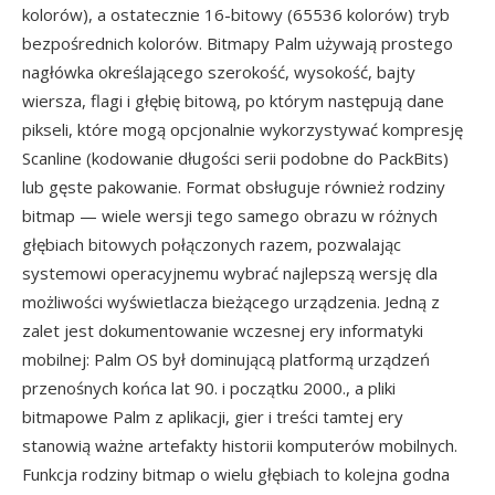
kolorów), a ostatecznie 16-bitowy (65536 kolorów) tryb
bezpośrednich kolorów. Bitmapy Palm używają prostego
nagłówka określającego szerokość, wysokość, bajty
wiersza, flagi i głębię bitową, po którym następują dane
pikseli, które mogą opcjonalnie wykorzystywać kompresję
Scanline (kodowanie długości serii podobne do PackBits)
lub gęste pakowanie. Format obsługuje również rodziny
bitmap — wiele wersji tego samego obrazu w różnych
głębiach bitowych połączonych razem, pozwalając
systemowi operacyjnemu wybrać najlepszą wersję dla
możliwości wyświetlacza bieżącego urządzenia. Jedną z
zalet jest dokumentowanie wczesnej ery informatyki
mobilnej: Palm OS był dominującą platformą urządzeń
przenośnych końca lat 90. i początku 2000., a pliki
bitmapowe Palm z aplikacji, gier i treści tamtej ery
stanowią ważne artefakty historii komputerów mobilnych.
Funkcja rodziny bitmap o wielu głębiach to kolejna godna