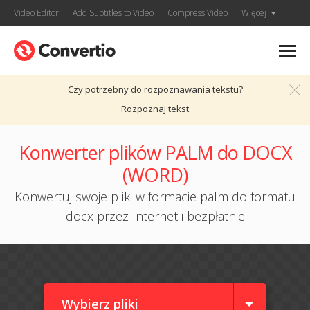
Video Editor
Add Subtitles to Video
Compress Video
Więcej
Czy potrzebny do rozpoznawania tekstu?
Rozpoznaj tekst
Konwerter plików PALM do DOCX
(WORD)
Konwertuj swoje pliki w formacie palm do formatu
docx przez Internet i bezpłatnie
Wybierz pliki