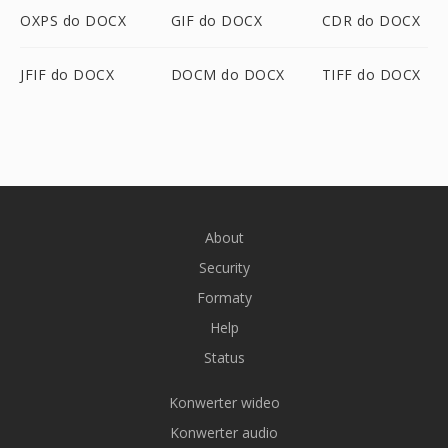
OXPS do DOCX
GIF do DOCX
CDR do DOCX
JFIF do DOCX
DOCM do DOCX
TIFF do DOCX
About
Security
Formaty
Help
Status
Konwerter wideo
Konwerter audio