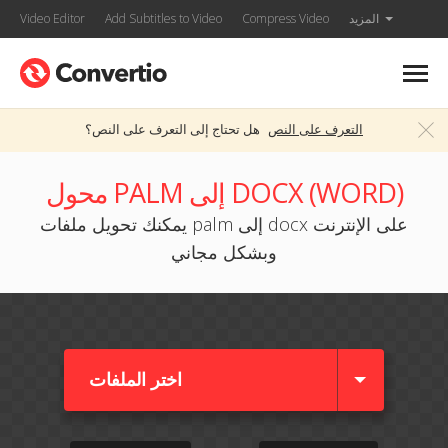
المزيد
Compress Video
Add Subtitles to Video
Video Editor
التعرف على النص
هل تحتاج إلى التعرف على النص؟
محول PALM إلى DOCX (WORD)
يمكنك تحويل ملفات palm إلى docx على الإنترنت
وبشكل مجاني
اختر الملفات