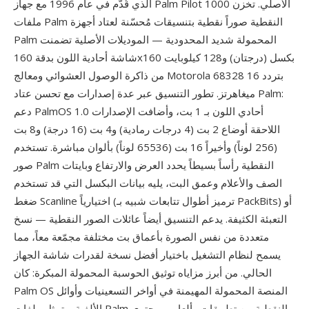
الذي قُدّم في عام 1996 مع جهاز Palm Pilot 1000 الأصلي. تخزن
ملفات Palm النقطية صوراً نقطية بتنسيقات مُحسّنة لعتاد أجهزة
Palm المحمولة شديد المحدودية — الموديلات الأصلية تضمنت
شاشة أحادية اللون بدقة 160x160 بكسل (درجتان) و128 كيلوبايت
من ذاكرة الوصول العشوائي ومعالج Motorola 68328 بتردد 16
ميغاهرتز. تطور التنسيق عبر عدة إصدارات مع تحسن عتاد Palm:
دعم PalmOS 1.0 أحادي اللون بـ 1 بت، وأضافت الإصدارات
اللاحقة أوضاع 2 بت (4 درجات رمادية) و4 بت (16 درجة) و8 بت
(256 لوناً) وأخيراً 16 بت (65536 لوناً) بألوان مباشرة. تستخدم
صور Palm النقطية رأساً بسيطاً يحدد العرض والارتفاع وبايتات
الصف والأعلام وعمق البت، يليه بيانات البكسل التي قد تستخدم
ضغط Scanline اختيارياً (ترميز أطوال تتابعات شبيه بـ PackBits) أو
التعبئة الكثيفة. يدعم التنسيق أيضاً عائلات الصور النقطية — نسخ
متعددة من نفس الصورة بأعماق بت مختلفة مجمّعة معاً، مما
يسمح لنظام التشغيل باختيار أفضل نسخة لقدرات شاشة الجهاز
الحالي. من أبرز مزاياه توثيق الحوسبة المحمولة المبكرة: كان
Palm OS المنصة المحمولة المهيمنة في أواخر التسعينيات وأوائل
الألفية، وتمثل ملفات Palm النقطية من تطبيقات وألعاب ومحتوى