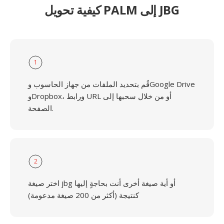
كيفية تحويل PALM إلى JBG
1
قُم بتحديد الملفات من جهاز الحاسوب وGoogle Drive
وDropbox، ورابط URL أو من خلال سحبها إلى
الصفحة.
2
اختر صيغة jbg أو أية صيغة أخرى أنت بحاجةٍ إليها
كنتيجة (أكثر من 200 صيغة مدعومة)