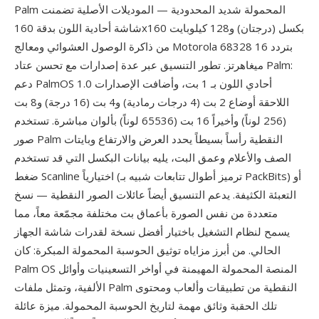
Palm المحمولة شديد المحدودية — الموديلات الأصلية تضمنت
شاشة أحادية اللون بدقة 160x160 بكسل (درجتان) و128 كيلوبايت
من ذاكرة الوصول العشوائي ومعالج Motorola 68328 بتردد 16
ميغاهرتز. تطور التنسيق عبر عدة إصدارات مع تحسن عتاد Palm:
دعم PalmOS 1.0 أحادي اللون بـ 1 بت، وأضافت الإصدارات
اللاحقة أوضاع 2 بت (4 درجات رمادية) و4 بت (16 درجة) و8 بت
(256 لوناً) وأخيراً 16 بت (65536 لوناً) بألوان مباشرة. تستخدم
صور Palm النقطية رأساً بسيطاً يحدد العرض والارتفاع وبايتات
الصف والأعلام وعمق البت، يليه بيانات البكسل التي قد تستخدم
ضغط Scanline اختيارياً (ترميز أطوال تتابعات شبيه بـ PackBits) أو
التعبئة الكثيفة. يدعم التنسيق أيضاً عائلات الصور النقطية — نسخ
متعددة من نفس الصورة بأعماق بت مختلفة مجمّعة معاً، مما
يسمح لنظام التشغيل باختيار أفضل نسخة لقدرات شاشة الجهاز
الحالي. من أبرز مزاياه توثيق الحوسبة المحمولة المبكرة: كان
Palm OS المنصة المحمولة المهيمنة في أواخر التسعينيات وأوائل
الألفية، وتمثل ملفات Palm النقطية من تطبيقات وألعاب ومحتوى
تلك الحقبة وثائق مهمة لتاريخ الحوسبة المحمولة. ميزة عائلة