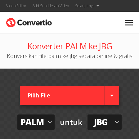
Video Editor
Add Subtitles to Video
Selanjutnya
Konverter PALM ke JBG
Konversikan file palm ke jbg secara online & gratis
Pilih File
PALM
JBG
untuk