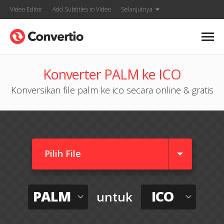
Video Editor
Add Subtitles to Video
Selanjutnya
Konverter PALM ke ICO
Konversikan file palm ke ico secara online & gratis
Pilih File
PALM
ICO
untuk