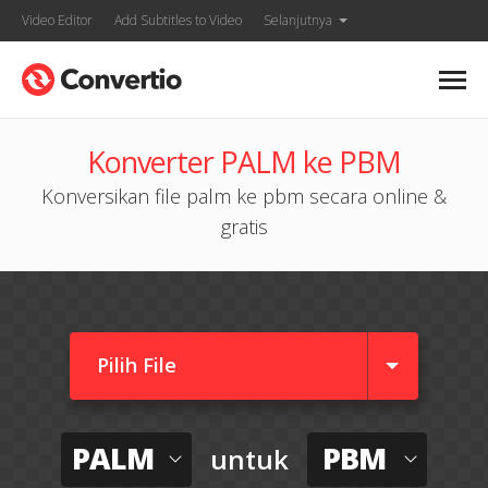
Video Editor
Add Subtitles to Video
Selanjutnya
Konverter PALM ke PBM
Konversikan file palm ke pbm secara online &
gratis
Pilih File
PALM
PBM
untuk