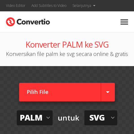
Video Editor
Add Subtitles to Video
Selanjutnya
Konverter PALM ke SVG
Konversikan file palm ke svg secara online & gratis
Pilih File
PALM
SVG
untuk