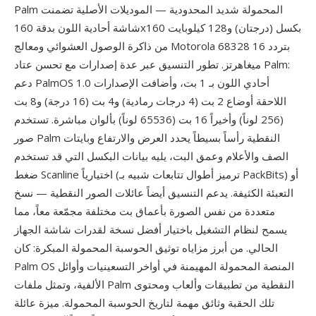
Palm المحمولة شديد المحدودية — الموديلات الأصلية تضمنت
شاشة أحادية اللون بدقة 160x160 بكسل (درجتان) و128 كيلوبايت
من ذاكرة الوصول العشوائي ومعالج Motorola 68328 بتردد 16
ميغاهرتز. تطور التنسيق عبر عدة إصدارات مع تحسن عتاد Palm:
دعم PalmOS 1.0 أحادي اللون بـ 1 بت، وأضافت الإصدارات
اللاحقة أوضاع 2 بت (4 درجات رمادية) و4 بت (16 درجة) و8 بت
(256 لوناً) وأخيراً 16 بت (65536 لوناً) بألوان مباشرة. تستخدم
صور Palm النقطية رأساً بسيطاً يحدد العرض والارتفاع وبايتات
الصف والأعلام وعمق البت، يليه بيانات البكسل التي قد تستخدم
ضغط Scanline اختيارياً (ترميز أطوال تتابعات شبيه بـ PackBits) أو
التعبئة الكثيفة. يدعم التنسيق أيضاً عائلات الصور النقطية — نسخ
متعددة من نفس الصورة بأعماق بت مختلفة مجمّعة معاً، مما
يسمح لنظام التشغيل باختيار أفضل نسخة لقدرات شاشة الجهاز
الحالي. من أبرز مزاياه توثيق الحوسبة المحمولة المبكرة: كان
Palm OS المنصة المحمولة المهيمنة في أواخر التسعينيات وأوائل
الألفية، وتمثل ملفات Palm النقطية من تطبيقات وألعاب ومحتوى
تلك الحقبة وثائق مهمة لتاريخ الحوسبة المحمولة. ميزة عائلة