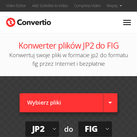
Video Editor
Add Subtitles to Video
Compress Video
Więcej
Konwerter plików JP2 do FIG
Konwertuj swoje pliki w formacie jp2 do formatu
fig przez Internet i bezpłatnie
Wybierz pliki
JP2
FIG
do