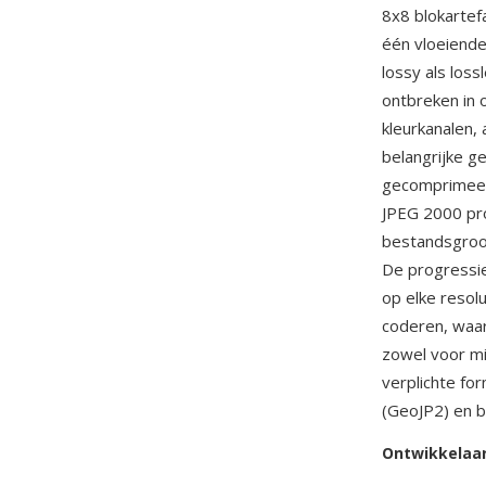
8x8 blokartef
één vloeiende
lossy als los
ontbreken in o
kleurkanalen,
belangrijke ge
gecomprimeerd
JPEG 2000 pro
bestandsgroot
De progressie
op elke resol
coderen, waa
zowel voor mi
verplichte fo
(GeoJP2) en b
Ontwikkelaa