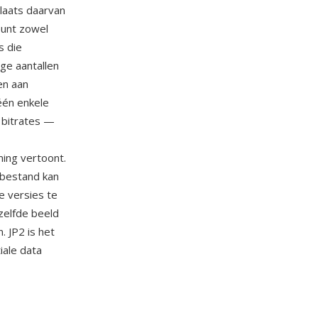
laats daarvan
eunt zowel
s die
ige aantallen
en aan
 één enkele
 bitrates —
ming vertoont.
-bestand kan
e versies te
elfde beeld
 JP2 is het
iale data