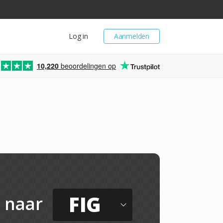
Log in
Aanmelden
10,220
beoordelingen op
FIG
naar