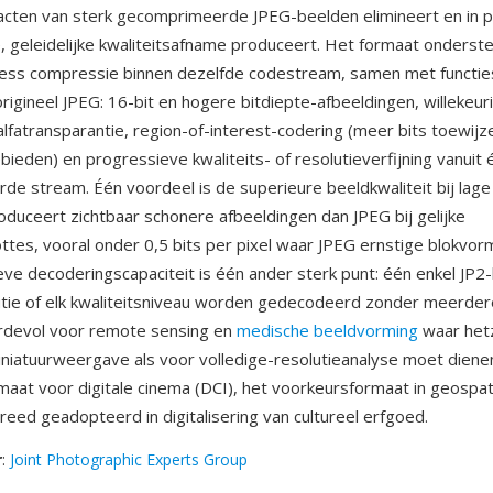
acten van sterk gecomprimeerde JPEG-beelden elimineert en in p
, geleidelijke kwaliteitsafname produceert. Het formaat onderst
sless compressie binnen dezelfde codestream, samen met functie
rigineel JPEG: 16-bit en hogere bitdiepte-afbeeldingen, willekeur
 alfatransparantie, region-of-interest-codering (meer bits toewijz
bieden) en progressieve kwaliteits- of resolutieverfijning vanuit
e stream. Één voordeel is de superieure beeldkwaliteit bij lage
duceert zichtbaar schonere afbeeldingen dan JPEG bij gelijke
tes, vooral onder 0,5 bits per pixel waar JPEG ernstige blokvor
ve decoderingscapaciteit is één ander sterk punt: één enkel JP2
utie of elk kwaliteitsniveau worden gedecodeerd zonder meerder
rdevol voor remote sensing en
medische beeldvorming
waar hetz
niatuurweergave als voor volledige-resolutieanalyse moet dienen.
rmaat voor digitale cinema (DCI), het voorkeursformaat in geospat
reed geadopteerd in digitalisering van cultureel erfgoed.
r
:
Joint Photographic Experts Group