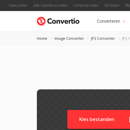
Video Editor
Add Subtitles to Video
Compress Video
GIF Editor
Te
Converteren
Home
Image Converter
JP2 Converter
JP2 
Kies bestanden