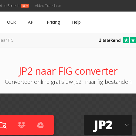
xt to Speech
Video Translator
OCR
API
Pricing
Help
Uitstekend
naar FIG
JP2 naar FIG converter
Converteer online gratis uw jp2- naar fig-bestanden
JP2