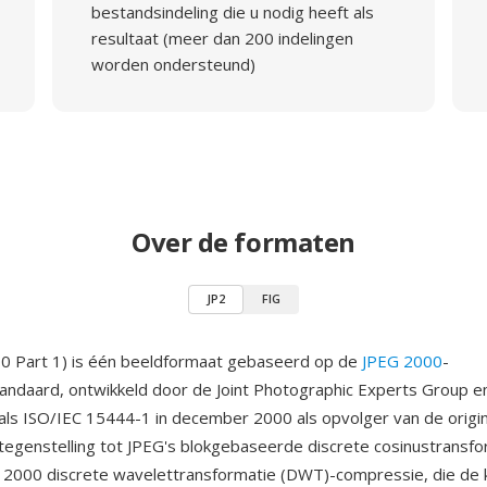
bestandsindeling die u nodig heeft als
resultaat (meer dan 200 indelingen
worden ondersteund)
Over de formaten
JP2
FIG
00 Part 1) is één beeldformaat gebaseerd op de
JPEG 2000
-
ndaard, ontwikkeld door de Joint Photographic Experts Group e
als ISO/IEC 15444-1 in december 2000 als opvolger van de origi
 tegenstelling tot JPEG's blokgebaseerde discrete cosinustransfo
G 2000 discrete wavelettransformatie (DWT)-compressie, die d