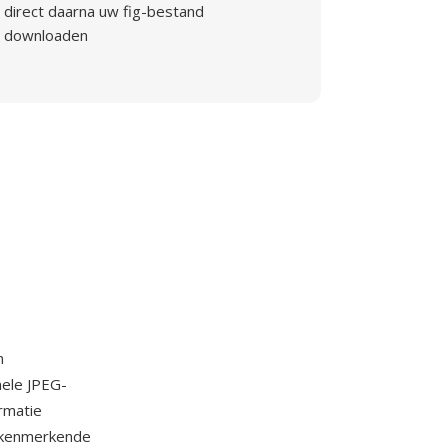
direct daarna uw fig-bestand
downloaden
n
nele JPEG-
rmatie
e kenmerkende