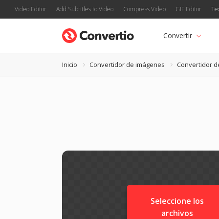
Video Editor
Add Subtitles to Video
Compress Video
GIF Editor
Te
Convertir
Inicio
Convertidor de imágenes
Convertidor d
Seleccione los
archivos