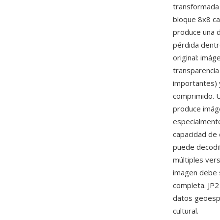
transformada 
bloque 8x8 ca
produce una d
pérdida dentr
original: imá
transparencia
importantes) 
comprimido. U
produce imáge
especialmente
capacidad de 
puede decodifi
múltiples ver
imagen debe s
completa. JP2 
datos geoespa
cultural.