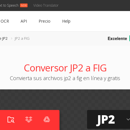
xt to Speech
Video Translator
OCR
API
Precio
Help
Excelente
e JP2
JP2 a FIG
Conversor JP2 a FIG
Convierta sus archivos jp2 a fig en línea y gratis
JP2