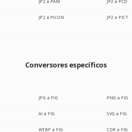
JP2 a PAM
JP2 a PCD
JP2 a PICON
JP2 a PICT
Conversores específicos
JPG a FIG
PNG a FIG
AI a FIG
SVG a FIG
WEBP a FIG
CDR a FIG