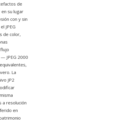
tefactos de
 en su lugar
sión con y sin
 el JPEG
s de color,
onas
flujo
as — JPEG 2000
equivalentes,
vero. La
hivo JP2
odificar
 misma
s a resolución
eferido en
 patrimonio