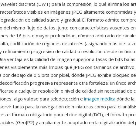
wavelet discreta (DWT) para la compresión, lo qué elimina los ar
racterísticos visibles en imágenes JPEG altamente comprimidas y
egradación de calidad suave y gradual. El formato admite compre
o del mismo flujo de datos, junto con características ausentes en
genes de 16 bits o mayor profundidad, número arbitrario de canale
 alfa, codificación de regiones de interés (asignando más bits a z
y refinamiento progresivo de calidad o resolución desde un único 
na ventaja es la calidad de imagen superior a tasas de bits baj
nes visiblemente más limpias qué JPEG con tamaños de archivo 
 por debajo de 0,5 bits por píxel, dónde JPEG exhibe bloqueo se
decodificación progresiva representa otra fortaleza: un único arc
carse a cualquier resolución o nivel de calidad sin necesidad de c
siones, algo valioso para teledetección e
imagen médica
dónde la
ervir tanto para la navegación de miniaturas como para el análisi
es el formato obligatorio para el cine digital (DCI), el formato pr
ciales (GeoJP2) y ampliamente adoptado en la digitalización del