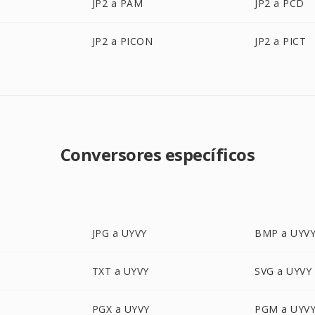
JP2 a PAM
JP2 a PCD
JP2 a PICON
JP2 a PICT
Conversores específicos
JPG a UYVY
BMP a UYV
TXT a UYVY
SVG a UYVY
PGX a UYVY
PGM a UYV