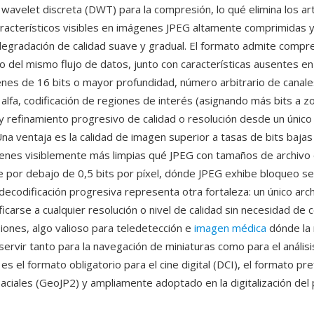
wavelet discreta (DWT) para la compresión, lo qué elimina los ar
racterísticos visibles en imágenes JPEG altamente comprimidas y
egradación de calidad suave y gradual. El formato admite compre
o del mismo flujo de datos, junto con características ausentes en
genes de 16 bits o mayor profundidad, número arbitrario de canale
 alfa, codificación de regiones de interés (asignando más bits a z
y refinamiento progresivo de calidad o resolución desde un único 
na ventaja es la calidad de imagen superior a tasas de bits baj
nes visiblemente más limpias qué JPEG con tamaños de archivo 
 por debajo de 0,5 bits por píxel, dónde JPEG exhibe bloqueo se
decodificación progresiva representa otra fortaleza: un único arc
carse a cualquier resolución o nivel de calidad sin necesidad de c
siones, algo valioso para teledetección e
imagen médica
dónde la
ervir tanto para la navegación de miniaturas como para el análisi
es el formato obligatorio para el cine digital (DCI), el formato pr
ciales (GeoJP2) y ampliamente adoptado en la digitalización del