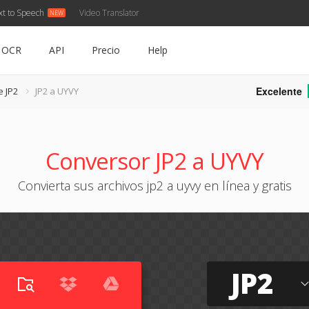
xt to Speech
Video Translator
OCR
API
Precio
Help
Excelente
e JP2
JP2 a UYVY
Conversor JP2 a UYVY
Convierta sus archivos jp2 a uyvy en línea y gratis
JP2