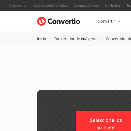
Video Editor
Add Subtitles to Video
Compress Video
GIF Editor
Te
Convertir
Inicio
Convertidor de imágenes
Convertidor d
Seleccione los
archivos