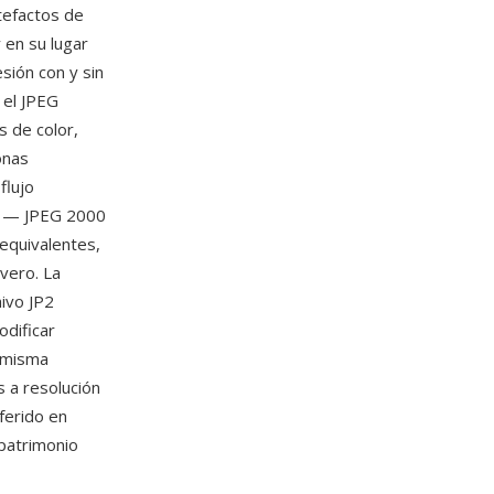
tefactos de
 en su lugar
sión con y sin
 el JPEG
s de color,
onas
flujo
as — JPEG 2000
equivalentes,
vero. La
hivo JP2
odificar
 misma
s a resolución
eferido en
 patrimonio