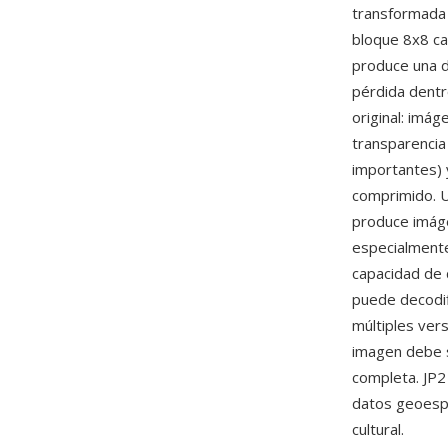
transformada 
bloque 8x8 ca
produce una d
pérdida dentr
original: imá
transparencia
importantes) 
comprimido. U
produce imáge
especialmente
capacidad de 
puede decodifi
múltiples ver
imagen debe s
completa. JP2 
datos geoespa
cultural.