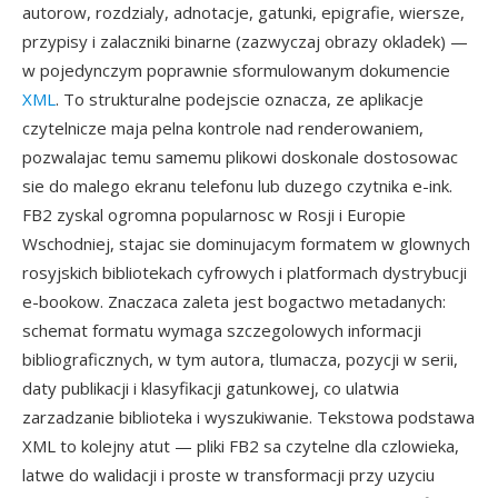
autorow, rozdzialy, adnotacje, gatunki, epigrafie, wiersze,
przypisy i zalaczniki binarne (zazwyczaj obrazy okladek) —
w pojedynczym poprawnie sformulowanym dokumencie
XML
. To strukturalne podejscie oznacza, ze aplikacje
czytelnicze maja pelna kontrole nad renderowaniem,
pozwalajac temu samemu plikowi doskonale dostosowac
sie do malego ekranu telefonu lub duzego czytnika e-ink.
FB2 zyskal ogromna popularnosc w Rosji i Europie
Wschodniej, stajac sie dominujacym formatem w glownych
rosyjskich bibliotekach cyfrowych i platformach dystrybucji
e-bookow. Znaczaca zaleta jest bogactwo metadanych:
schemat formatu wymaga szczegolowych informacji
bibliograficznych, w tym autora, tlumacza, pozycji w serii,
daty publikacji i klasyfikacji gatunkowej, co ulatwia
zarzadzanie biblioteka i wyszukiwanie. Tekstowa podstawa
XML to kolejny atut — pliki FB2 sa czytelne dla czlowieka,
latwe do walidacji i proste w transformacji przy uzyciu