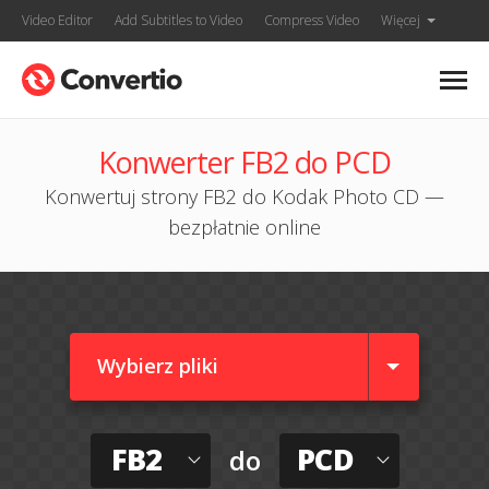
Video Editor
Add Subtitles to Video
Compress Video
Więcej
Konwerter FB2 do PCD
Konwertuj strony FB2 do Kodak Photo CD —
bezpłatnie online
Wybierz pliki
FB2
PCD
do