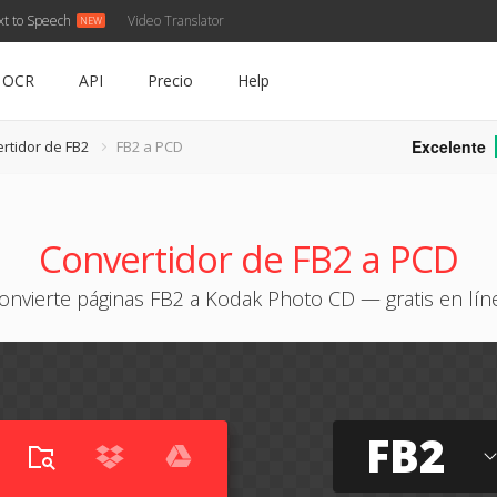
xt to Speech
Video Translator
OCR
API
Precio
Help
Excelente
rtidor de FB2
FB2 a PCD
Convertidor de FB2 a PCD
onvierte páginas FB2 a Kodak Photo CD — gratis en lín
FB2