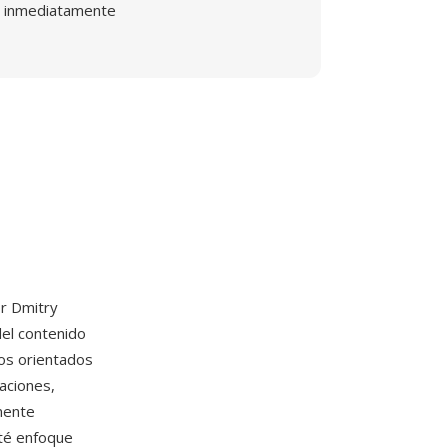
inmediatamente
or Dmitry
del contenido
tos orientados
taciones,
mente
té enfoque