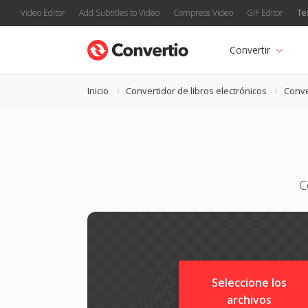
Video Editor
Add Subtitles to Video
Compress Video
GIF Editor
Te
Convertir
Inicio
Convertidor de libros electrónicos
Conve
C
Seleccione los
archivos