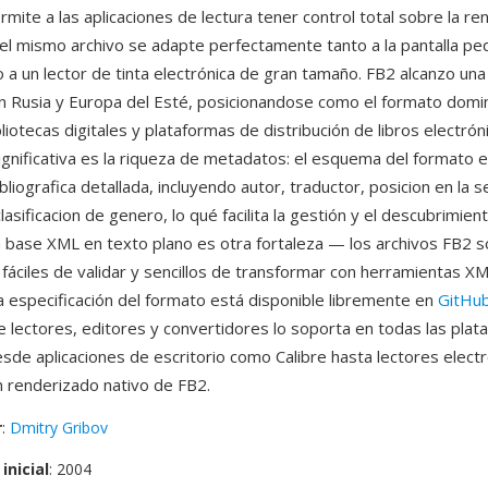
rmite a las aplicaciones de lectura tener control total sobre la re
el mismo archivo se adapte perfectamente tanto a la pantalla p
 a un lector de tinta electrónica de gran tamaño. FB2 alcanzo un
n Rusia y Europa del Esté, posicionandose como el formato domi
bliotecas digitales y plataformas de distribución de libros electrón
ignificativa es la riqueza de metadatos: el esquema del formato 
bliografica detallada, incluyendo autor, traductor, posicion en la s
clasificacion de genero, lo qué facilita la gestión y el descubrimien
La base XML en texto plano es otra fortaleza — los archivos FB2 s
fáciles de validar y sencillos de transformar con herramientas X
 especificación del formato está disponible libremente en
GitHu
 lectores, editores y convertidores lo soporta en todas las plat
esde aplicaciones de escritorio como Calibre hasta lectores elect
 renderizado nativo de FB2.
r
:
Dmitry Gribov
inicial
: 2004