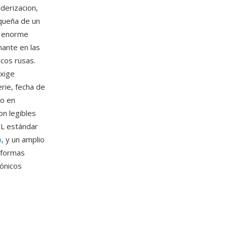
nderizacion,
equeña de un
a enorme
nante en las
icos rusas.
exige
erie, fecha de
to en
on legibles
ML estándar
b
, y un amplio
aformas
rónicos