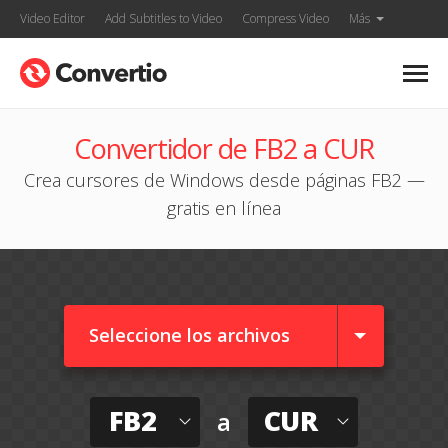
Video Editor
Add Subtitles to Video
Compress Video
Más
Convertidor de FB2 a CUR
Crea cursores de Windows desde páginas FB2 —
gratis en línea
Seleccione los archivos
FB2
CUR
a