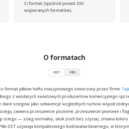
Ci format (spośród ponad 200
wspieranych formatów).
O formatach
DST
FB2
 to format plikow haftu maszynowego stworzony przez firme
Taj
ednego z wiodacych swiatowych producentow komercyjnego sprze
e dane sciegow jako sekwencje wzglednych ruchow wspolrzednyc
sciegu zawiera przesuniecie poziome, przesuniecie pionowe i fla
p sciegu — scieg normalny, skok (ruch bez szycia), zmiana koloru 
 Pliki DST uzywaja kompaktowego kodowania binarnego, w ktorym