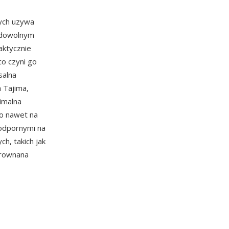
ych uzywa
 dowolnym
ktycznie
o czyni go
salna
 Tajima,
imalna
wo nawet na
 odpornymi na
h, takich jak
zrownana