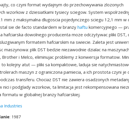
bajty, co czyni format wydajnym do przechowywania zlozonych
ych wzorkow z dziesiatkami tysiecy sciegow. System wspolrzedn
,1 mm z maksymalna dlugoscia pojedynczego sciegu 12,1 mm w
 stal sie de facto standardem w branzy
haftu
komercyjnego — pra
 hafciarska dowolnego producenta moze odczytywac pliki DST, c
sluzgiwanym formatem hafciarskim na swiecie. Zaleta jest uniwer
c maszynowa: plik DST bedzie niezawodnie dzialac na maszynach
 Brother i Melco, eliminujac problemy z konwersja formatow. Min
ku to kolejny atut — pliki sa kompaktowe, laduja sie natychmiasto
trolerach maszyn z ograniczona pamiecia, a ich prostota czyni je
odczas transferu. Chociaz DST nie zawiera osadzonych metadanyc
 nici i podglady wzorkow, ta limitacja jest rekompensowana nie
 formatu w globalnej branzy hafciarskiej.
a Industries
danie
: 1987