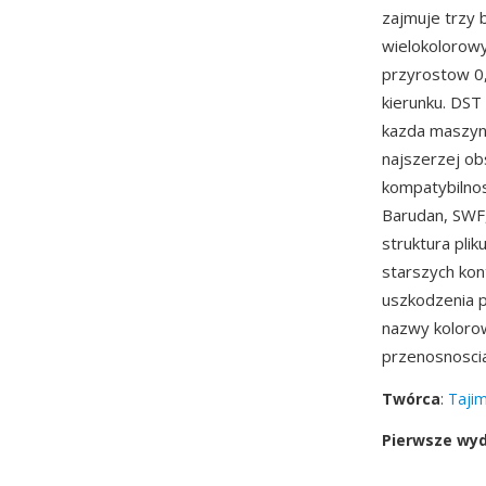
zajmuje trzy 
wielokolorow
przyrostow 0
kierunku. DST
kazda maszyna
najszerzej ob
kompatybilnos
Barudan, SWF,
struktura pli
starszych kon
uszkodzenia p
nazwy kolorow
przenosnoscia
Twórca
:
Tajim
Pierwsze wy