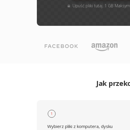
Upuść pliki tutaj. 1 GB Maksym
Jak przek
1
Wybierz pliki z komputera, dysku