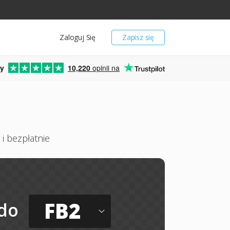
Zaloguj Się
Zapisz się
y
10,220
opinii na
i bezpłatnie
FB2
do