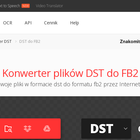
xt to Speech
Video Translator
OCR
API
Cennik
Help
Znakomit
er DST
DST do FB2
Konwerter plików DST do FB2
woje pliki w formacie dst do formatu fb2 przez Internet 
DST