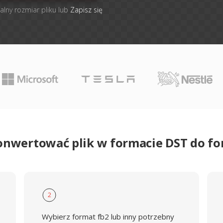
alny rozmiar pliku lub
Zapisz się
onwertować plik w formacie DST do f
2
Wybierz format fb2 lub inny potrzebny