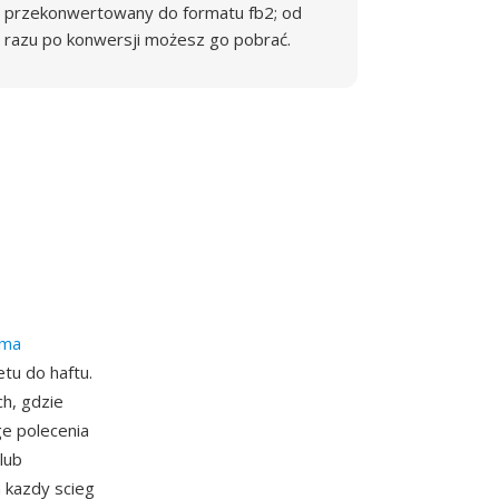
przekonwertowany do formatu fb2; od
razu po konwersji możesz go pobrać.
ima
tu do haftu.
h, gdzie
ge polecenia
lub
 kazdy scieg