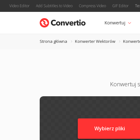
Video Editor
Add Subtitles to Video
Compress Video
GIF Editor
Te
Konwertuj
Strona główna
Konwerter Wektorów
Konwert
Konwertuj s
Wybierz pliki